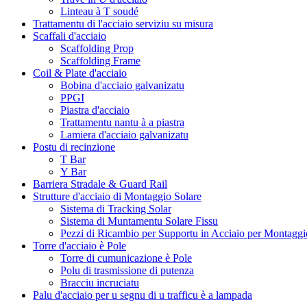
Linteau à T soudé
Trattamentu di l'acciaio serviziu su misura
Scaffali d'acciaio
Scaffolding Prop
Scaffolding Frame
Coil & Plate d'acciaio
Bobina d'acciaio galvanizatu
PPGI
Piastra d'acciaio
Trattamentu nantu à a piastra
Lamiera d'acciaio galvanizatu
Postu di recinzione
T Bar
Y Bar
Barriera Stradale & Guard Rail
Strutture d'acciaio di Montaggio Solare
Sistema di Tracking Solar
Sistema di Muntamentu Solare Fissu
Pezzi di Ricambio per Supportu in Acciaio per Montaggi
Torre d'acciaio è Pole
Torre di cumunicazione è Pole
Polu di trasmissione di putenza
Bracciu incruciatu
Palu d'acciaio per u segnu di u trafficu è a lampada