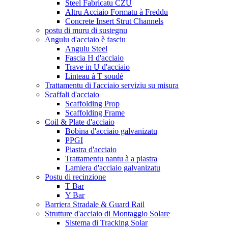
Steel Fabricatu CZU
Altru Acciaio Formatu à Freddu
Concrete Insert Strut Channels
postu di muru di sustegnu
Angulu d'acciaio è fasciu
Angulu Steel
Fascia H d'acciaio
Trave in U d'acciaio
Linteau à T soudé
Trattamentu di l'acciaio serviziu su misura
Scaffali d'acciaio
Scaffolding Prop
Scaffolding Frame
Coil & Plate d'acciaio
Bobina d'acciaio galvanizatu
PPGI
Piastra d'acciaio
Trattamentu nantu à a piastra
Lamiera d'acciaio galvanizatu
Postu di recinzione
T Bar
Y Bar
Barriera Stradale & Guard Rail
Strutture d'acciaio di Montaggio Solare
Sistema di Tracking Solar