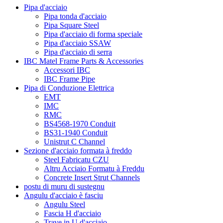
Pipa d'acciaio
Pipa tonda d'acciaio
Pipa Square Steel
Pipa d'acciaio di forma speciale
Pipa d'acciaio SSAW
Pipa d'acciaio di serra
IBC Matel Frame Parts & Accessories
Accessori IBC
IBC Frame Pipe
Pipa di Conduzione Elettrica
EMT
IMC
RMC
BS4568-1970 Conduit
BS31-1940 Conduit
Unistrut C Channel
Sezione d'acciaio formata à freddo
Steel Fabricatu CZU
Altru Acciaio Formatu à Freddu
Concrete Insert Strut Channels
postu di muru di sustegnu
Angulu d'acciaio è fasciu
Angulu Steel
Fascia H d'acciaio
Trave in U d'acciaio