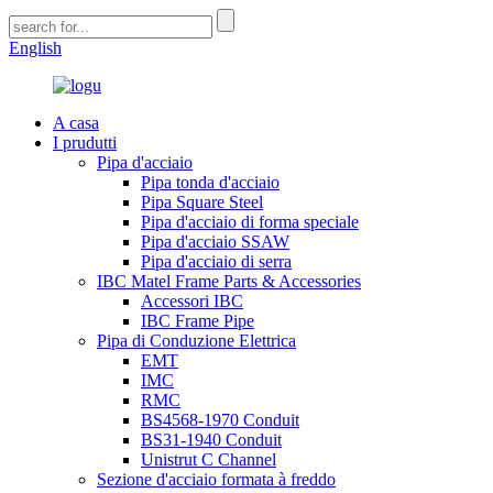
English
A casa
I prudutti
Pipa d'acciaio
Pipa tonda d'acciaio
Pipa Square Steel
Pipa d'acciaio di forma speciale
Pipa d'acciaio SSAW
Pipa d'acciaio di serra
IBC Matel Frame Parts & Accessories
Accessori IBC
IBC Frame Pipe
Pipa di Conduzione Elettrica
EMT
IMC
RMC
BS4568-1970 Conduit
BS31-1940 Conduit
Unistrut C Channel
Sezione d'acciaio formata à freddo