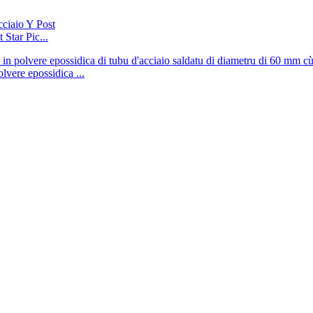
 Star Pic...
olvere epossidica ...