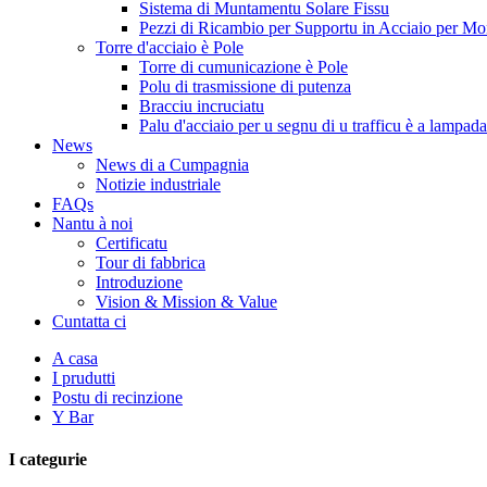
Sistema di Muntamentu Solare Fissu
Pezzi di Ricambio per Supportu in Acciaio per Mo
Torre d'acciaio è Pole
Torre di cumunicazione è Pole
Polu di trasmissione di putenza
Bracciu incruciatu
Palu d'acciaio per u segnu di u trafficu è a lampada
News
News di a Cumpagnia
Notizie industriale
FAQs
Nantu à noi
Certificatu
Tour di fabbrica
Introduzione
Vision & Mission & Value
Cuntatta ci
A casa
I prudutti
Postu di recinzione
Y Bar
I categurie