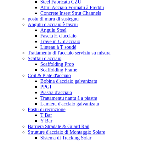
Steel Fabricatu CZU
Altru Acciaio Formatu à Freddu
Concrete Insert Strut Channels
postu di muru di sustegnu
Angulu d'acciaio è fasciu
Angulu Steel
Fascia H d'acciaio
Trave in U d'acciaio
Linteau à T soudé
Trattamentu di l'acciaio serviziu su misura
Scaffali d'acciaio
Scaffolding Prop
Scaffolding Frame
Coil & Plate d'acciaio
Bobina d'acciaio galvanizatu
PPGI
Piastra d'acciaio
Trattamentu nantu à a piastra
Lamiera d'acciaio galvanizatu
Postu di recinzione
T Bar
Y Bar
Barriera Stradale & Guard Rail
Strutture d'acciaio di Montaggio Solare
Sistema di Tracking Solar