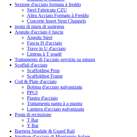
Sezione d'acciaio formata à freddo
Steel Fabricatu CZU
Altru Acciaio Formatu à Freddu
Concrete Insert Strut Channels
postu di muru di sustegnu
Angulu d'acciaio è fasciu
Angulu Steel
Fascia H d'acciaio
Trave in U d'acciaio
Linteau à T soudé
Trattamentu di l'acciaio serviziu su misura
Scaffali d'acciaio
Scaffolding Prop
Scaffolding Frame
Coil & Plate d'acciaio
Bobina d'acciaio galvanizatu
PPGI
Piastra d'acciaio
Trattamentu nantu à a piastra
Lamiera d'acciaio galvanizatu
Postu di recinzione
T Bar
Y Bar
Barriera Stradale & Guard Rail
Strutture d'acciaio di Montaggio Solare