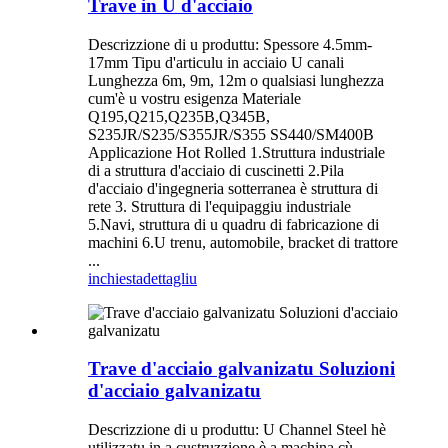
Trave in U d'acciaio
Descrizzione di u produttu: Spessore 4.5mm-
17mm Tipu d'articulu in acciaio U canali
Lunghezza 6m, 9m, 12m o qualsiasi lunghezza
cum'è u vostru esigenza Materiale
Q195,Q215,Q235B,Q345B,
S235JR/S235/S355JR/S355 SS440/SM400B
Applicazione Hot Rolled 1.Struttura industriale
di a struttura d'acciaio di cuscinetti 2.Pila
d'acciaio d'ingegneria sotterranea è struttura di
rete 3. Struttura di l'equipaggiu industriale
5.Navi, struttura di u quadru di fabricazione di
machini 6.U trenu, automobile, bracket di trattore
...
inchiesta
dettagliu
Trave d'acciaio galvanizatu Soluzioni
d'acciaio galvanizatu
Descrizzione di u produttu: U Channel Steel hè
utilizzatu in a custruzzione è a machina cù