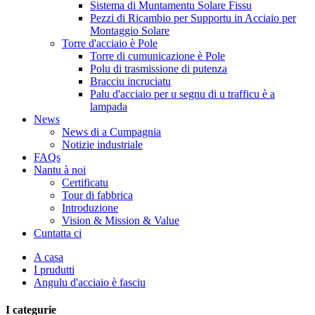
Sistema di Muntamentu Solare Fissu
Pezzi di Ricambio per Supportu in Acciaio per
Montaggio Solare
Torre d'acciaio è Pole
Torre di cumunicazione è Pole
Polu di trasmissione di putenza
Bracciu incruciatu
Palu d'acciaio per u segnu di u trafficu è a
lampada
News
News di a Cumpagnia
Notizie industriale
FAQs
Nantu à noi
Certificatu
Tour di fabbrica
Introduzione
Vision & Mission & Value
Cuntatta ci
A casa
I prudutti
Angulu d'acciaio è fasciu
I categurie