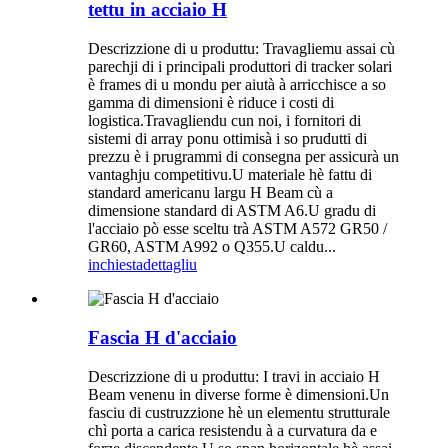
tettu in acciaio H
Descrizzione di u produttu: Travagliemu assai cù
parechji di i principali produttori di tracker solari
è frames di u mondu per aiutà à arricchisce a so
gamma di dimensioni è riduce i costi di
logistica.Travagliendu cun noi, i fornitori di
sistemi di array ponu ottimisà i so prudutti di
prezzu è i prugrammi di consegna per assicurà un
vantaghju competitivu.U materiale hè fattu di
standard americanu largu H Beam cù a
dimensione standard di ASTM A6.U gradu di
l'acciaio pò esse sceltu trà ASTM A572 GR50 /
GR60, ASTM A992 o Q355.U caldu...
inchiesta
dettagliu
Fascia H d'acciaio
Descrizzione di u produttu: I travi in ​​acciaio H
Beam venenu in diverse forme è dimensioni.Un
fasciu di custruzzione hè un elementu strutturale
chì porta a carica resistendu à a curvatura da e