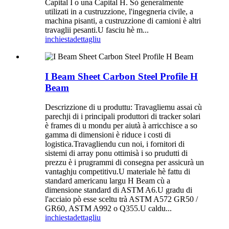
Capital I o una Capital H. Sò generalmente
utilizati in a custruzzione, l'ingegneria civile, a
machina pisanti, a custruzzione di camioni è altri
travaglii pesanti.U fasciu hè m...
inchiesta
dettagliu
I Beam Sheet Carbon Steel Profile H
Beam
Descrizzione di u produttu: Travagliemu assai cù
parechji di i principali produttori di tracker solari
è frames di u mondu per aiutà à arricchisce a so
gamma di dimensioni è riduce i costi di
logistica.Travagliendu cun noi, i fornitori di
sistemi di array ponu ottimisà i so prudutti di
prezzu è i prugrammi di consegna per assicurà un
vantaghju competitivu.U materiale hè fattu di
standard americanu largu H Beam cù a
dimensione standard di ASTM A6.U gradu di
l'acciaio pò esse sceltu trà ASTM A572 GR50 /
GR60, ASTM A992 o Q355.U caldu...
inchiesta
dettagliu