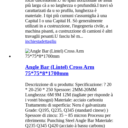
forze discendente.U so span horizontale hè assai
più largu cà a so larghezza o prufundità.I travi sò
carattarizati da u so prufilu, lunghezza è
materiale. I tipi più cumuni s'assumiglia à una
Capital I o una Capital H. Sò generalmente
utilizati in a custruzzione, l'ingegneria civile, a
machina pisanti, a custruzzione di camioni è altri
travaglii pesanti.U fasciu hè m...
inchiesta
dettagliu
Angle Bar (Lintel) Cross Arm
75*75*8*1700mm
Descrizzione di u produttu: Specificazione: ? 20
* 20-250 * 250 Spessore: 2MM-20MM
Lunghezza: 6M 9M 12M (tagliate per risponde à
i vostri bisogni) Materiale: acciaio carboniu
Trattamentu di superficia: Neru è galvanizatu
Grade: Q195, Q235, Q345 (standard cinese) )
Spessore di zincu: 35 ~ 85 micron Processu per
riferimentu: Punching Steel Angle Bar Materiale:
Q235 Q345 Q420 (acciaio à bassu carbonu)