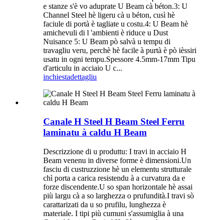
e stanze s'è vo aduprate U Beam cà béton.3: U
Channel Steel hè ligeru cà u béton, cusì hè
faciule di portà è tagliate u costu.4: U Beam hè
amichevuli di l 'ambienti è riduce u Dust
Nuisance 5: U Beam pò salvà u tempu di
travagliu veru, perchè hè facile à purtà è pò ièssiri
usatu in ogni tempu.Spessore 4.5mm-17mm Tipu
d'articulu in acciaio U c...
inchiesta
dettagliu
Canale H Steel H Beam Steel Ferru
laminatu à caldu H Beam
Descrizzione di u produttu: I travi in ​​acciaio H
Beam venenu in diverse forme è dimensioni.Un
fasciu di custruzzione hè un elementu strutturale
chì porta a carica resistendu à a curvatura da e
forze discendente.U so span horizontale hè assai
più largu cà a so larghezza o prufundità.I travi sò
carattarizati da u so prufilu, lunghezza è
materiale. I tipi più cumuni s'assumiglia à una