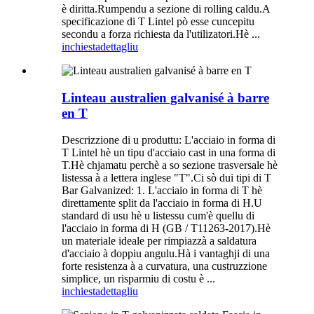
è diritta.Rumpendu a sezione di rolling caldu.A
specificazione di T Lintel pò esse cuncepitu
secondu a forza richiesta da l'utilizatori.Hè ...
inchiesta
dettagliu
Linteau australien galvanisé à barre
en T
Descrizzione di u produttu: L'acciaio in forma di
T Lintel hè un tipu d'acciaio cast in una forma di
T.Hè chjamatu perchè a so sezione trasversale hè
listessa à a lettera inglese "T".Ci sò dui tipi di T
Bar Galvanized: 1. L'acciaio in forma di T hè
direttamente split da l'acciaio in forma di H.U
standard di usu hè u listessu cum'è quellu di
l'acciaio in forma di H (GB / T11263-2017).Hè
un materiale ideale per rimpiazzà a saldatura
d'acciaio à doppiu angulu.Hà i vantaghji di una
forte resistenza à a curvatura, una custruzzione
simplice, un risparmiu di costu è ...
inchiesta
dettagliu