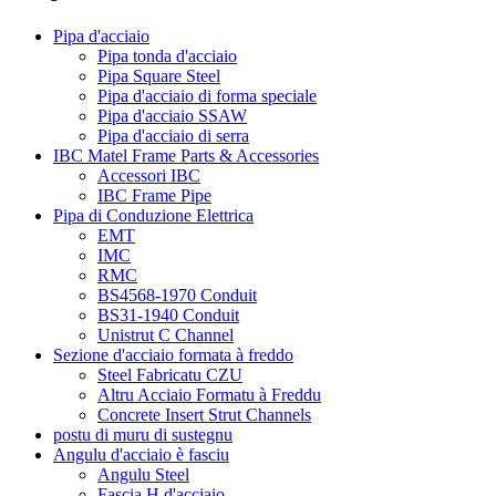
Pipa d'acciaio
Pipa tonda d'acciaio
Pipa Square Steel
Pipa d'acciaio di forma speciale
Pipa d'acciaio SSAW
Pipa d'acciaio di serra
IBC Matel Frame Parts & Accessories
Accessori IBC
IBC Frame Pipe
Pipa di Conduzione Elettrica
EMT
IMC
RMC
BS4568-1970 Conduit
BS31-1940 Conduit
Unistrut C Channel
Sezione d'acciaio formata à freddo
Steel Fabricatu CZU
Altru Acciaio Formatu à Freddu
Concrete Insert Strut Channels
postu di muru di sustegnu
Angulu d'acciaio è fasciu
Angulu Steel
Fascia H d'acciaio