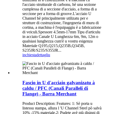
l'acciaio strutturale di carbonu, hè una sezione
cumplessa di a seccione d'acciaio, a forma di a
seccione per a forma di groove.L'acciaio U
Channel hè principalmente utilizatu per e
strutture di custruzzione, l'ingegneria di muru di
cortina, a machina è l'equipaggiu è a fabricazione
di veiculi.Spessore 4.5mm-17mm Tipu d'articulu
in acciaio Canale U Lunghezza 6m, 9m, 12m o
qualsiasi lunghezza cum'è u vostru esigenza
Materiale Q195,Q215,Q235B,Q345B,
S235JR/S235/S355JR...
inchiesta
dettagliu
Fascio in U d'acciaio galvanizatu à
caldu / PFC (Canali Paralleli di
Flange) - Barra Merchant
Product Description: Features: 1: Sè porta u
listessu stampa, allura l 'U Channel Steel pò salvà
10% -15% materiale.2: Pudete avè più disinni di