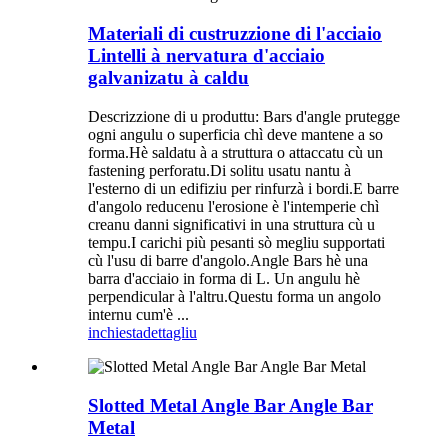
Materiali di custruzzione di l'acciaio
Lintelli à nervatura d'acciaio
galvanizatu à caldu
Descrizzione di u produttu: Bars d'angle prutegge
ogni angulu o superficia chì deve mantene a so
forma.Hè saldatu à a struttura o attaccatu cù un
fastening perforatu.Di solitu usatu nantu à
l'esterno di un edifiziu per rinfurzà i bordi.E barre
d'angolo reducenu l'erosione è l'intemperie chì
creanu danni significativi in ​​una struttura cù u
tempu.I carichi più pesanti sò megliu supportati
cù l'usu di barre d'angolo.Angle Bars hè una
barra d'acciaio in forma di L. Un angulu hè
perpendicular à l'altru.Questu forma un angolo
internu cum'è ...
inchiesta
dettagliu
Slotted Metal Angle Bar Angle Bar
Metal