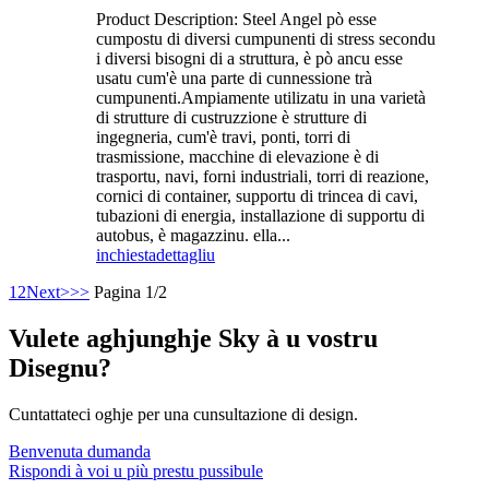
Product Description: Steel Angel pò esse
cumpostu di diversi cumpunenti di stress secondu
i diversi bisogni di a struttura, è pò ancu esse
usatu cum'è una parte di cunnessione trà
cumpunenti.Ampiamente utilizatu in una varietà
di strutture di custruzzione è strutture di
ingegneria, cum'è travi, ponti, torri di
trasmissione, macchine di elevazione è di
trasportu, navi, forni industriali, torri di reazione,
cornici di container, supportu di trincea di cavi,
tubazioni di energia, installazione di supportu di
autobus, è magazzinu. ella...
inchiesta
dettagliu
1
2
Next>
>>
Pagina 1/2
Vulete aghjunghje Sky à u vostru
Disegnu?
Cuntattateci oghje per una cunsultazione di design.
Benvenuta dumanda
Rispondi à voi u più prestu pussibule