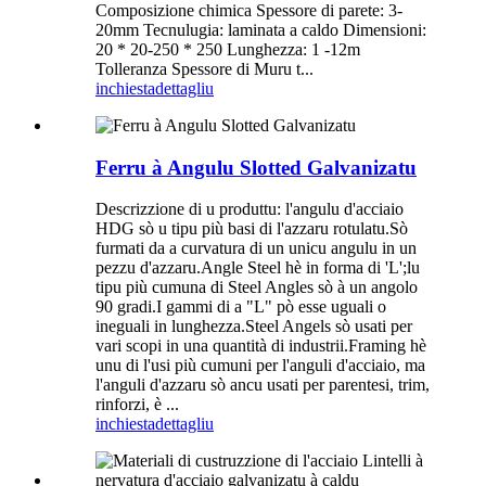
Composizione chimica Spessore di parete: 3-
20mm Tecnulugia: laminata a caldo Dimensioni:
20 * 20-250 * 250 Lunghezza: 1 -12m ​​
Tolleranza Spessore di Muru t...
inchiesta
dettagliu
Ferru à Angulu Slotted Galvanizatu
Descrizzione di u produttu: l'angulu d'acciaio
HDG sò u tipu più basi di l'azzaru rotulatu.Sò
furmati da a curvatura di un unicu angulu in un
pezzu d'azzaru.Angle Steel hè in forma di 'L';lu
tipu più cumuna di Steel Angles sò à un angolo
90 gradi.I gammi di a "L" pò esse uguali o
ineguali in lunghezza.Steel Angels sò usati per
vari scopi in una quantità di industrii.Framing hè
unu di l'usi più cumuni per l'anguli d'acciaio, ma
l'anguli d'azzaru sò ancu usati per parentesi, trim,
rinforzi, è ...
inchiesta
dettagliu