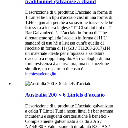
traditionnel galvanisé à chaud
Descrizzione di u produttu: L'acciaio in forma di
T Lintel hè un tipu d'acciaio cast in una forma di
T.Hè chjamatu perchè a so sezione trasversale hè
listessa à a lettera inglese "T".Ci sò dui tipi di T
Bar Galvanized: 1. L'acciaio in forma di T hè
direttamente split da l'acciaio in forma di H.U
standard di usu hè u listessu cum'è quellu di
l'acciaio in forma di H (GB / T11263-2017).Hè
un materiale ideale per rimpiazzà a saldatura
d'acciaio à doppiu angulu.Hà i vantaghji di una
forte resistenza à a curvatura, una custruzzione
simplice, un risparmiu di costu è ...
inchiesta
dettagliu
Australia 200 × 6 Lintels d'acciaio
Descrizzione di u produttu: L'acciaio galvanizatu
à caldu T Lintel Tutti i nostri lintel è t bar gamma
includenu e seguenti caratteristiche è benefici;•
Completamente galvanizatu à caldu à AS /
NZS4680 • Valutazione di durabilità R3 à AS /