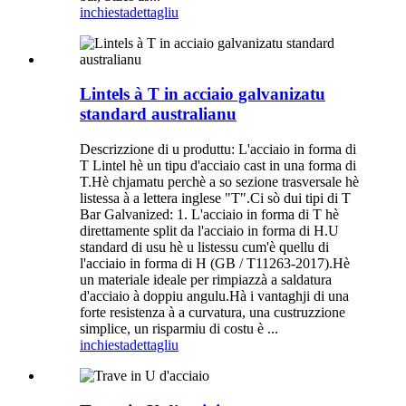
inchiesta
dettagliu
Lintels à T in acciaio galvanizatu
standard australianu
Descrizzione di u produttu: L'acciaio in forma di
T Lintel hè un tipu d'acciaio cast in una forma di
T.Hè chjamatu perchè a so sezione trasversale hè
listessa à a lettera inglese "T".Ci sò dui tipi di T
Bar Galvanized: 1. L'acciaio in forma di T hè
direttamente split da l'acciaio in forma di H.U
standard di usu hè u listessu cum'è quellu di
l'acciaio in forma di H (GB / T11263-2017).Hè
un materiale ideale per rimpiazzà a saldatura
d'acciaio à doppiu angulu.Hà i vantaghji di una
forte resistenza à a curvatura, una custruzzione
simplice, un risparmiu di costu è ...
inchiesta
dettagliu