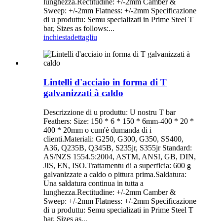
lunghezza.Rectitudine: +/-2mm Camber &
Sweep: +/-2mm Flatness: +/-2mm Specificazione
di u produttu: Semu specializati in Prime Steel T
bar, Sizes as follows:...
inchiesta
dettagliu
Lintelli d'acciaio in forma di T
galvanizzati à caldo
Descrizzione di u produttu: U nostru T bar
Feathers: Size: 150 * 6 * 150 * 6mm-400 * 20 *
400 * 20mm o cum'è dumanda di i
clienti.Materiali: G250, G300, G350, SS400,
A36, Q235B, Q345B, S235jr, S355jr Standard:
AS/NZS 1554.5:2004, ASTM, ANSI, GB, DIN,
JIS, EN, ISO.Trattamentu di a superficia: 600 g
galvanizzate a caldo o pittura prima.Saldatura:
Una saldatura continua in tutta a
lunghezza.Rectitudine: +/-2mm Camber &
Sweep: +/-2mm Flatness: +/-2mm Specificazione
di u produttu: Semu specializati in Prime Steel T
bar, Sizes as...