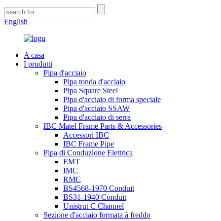
English
A casa
I prudutti
Pipa d'acciaio
Pipa tonda d'acciaio
Pipa Square Steel
Pipa d'acciaio di forma speciale
Pipa d'acciaio SSAW
Pipa d'acciaio di serra
IBC Matel Frame Parts & Accessories
Accessori IBC
IBC Frame Pipe
Pipa di Conduzione Elettrica
EMT
IMC
RMC
BS4568-1970 Conduit
BS31-1940 Conduit
Unistrut C Channel
Sezione d'acciaio formata à freddo