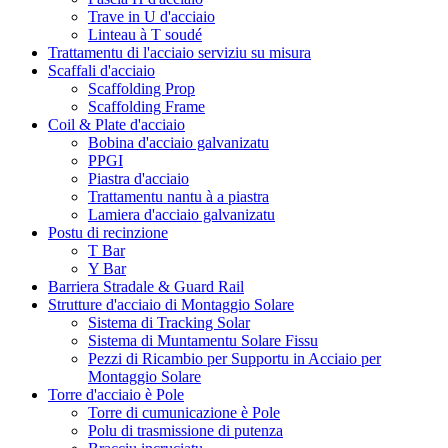
Trave in U d'acciaio
Linteau à T soudé
Trattamentu di l'acciaio serviziu su misura
Scaffali d'acciaio
Scaffolding Prop
Scaffolding Frame
Coil & Plate d'acciaio
Bobina d'acciaio galvanizatu
PPGI
Piastra d'acciaio
Trattamentu nantu à a piastra
Lamiera d'acciaio galvanizatu
Postu di recinzione
T Bar
Y Bar
Barriera Stradale & Guard Rail
Strutture d'acciaio di Montaggio Solare
Sistema di Tracking Solar
Sistema di Muntamentu Solare Fissu
Pezzi di Ricambio per Supportu in Acciaio per
Montaggio Solare
Torre d'acciaio è Pole
Torre di cumunicazione è Pole
Polu di trasmissione di putenza