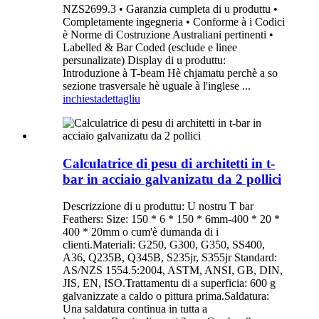
NZS2699.3 • Garanzia cumpleta di u produttu •
Completamente ingegneria • Conforme à i Codici
è Norme di Costruzione Australiani pertinenti •
Labelled & Bar Coded (esclude e linee
persunalizate) Display di u produttu:
Introduzione à T-beam Hè chjamatu perchè a so
sezione trasversale hè uguale à l'inglese ...
inchiesta
dettagliu
Calculatrice di pesu di architetti in t-
bar in acciaio galvanizatu da 2 pollici
Descrizzione di u produttu: U nostru T bar
Feathers: Size: 150 * 6 * 150 * 6mm-400 * 20 *
400 * 20mm o cum'è dumanda di i
clienti.Materiali: G250, G300, G350, SS400,
A36, Q235B, Q345B, S235jr, S355jr Standard:
AS/NZS 1554.5:2004, ASTM, ANSI, GB, DIN,
JIS, EN, ISO.Trattamentu di a superficia: 600 g
galvanizzate a caldo o pittura prima.Saldatura:
Una saldatura continua in tutta a