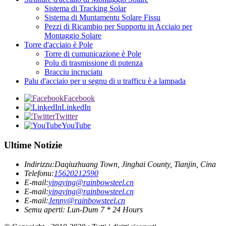
Sistema di Tracking Solar
Sistema di Muntamentu Solare Fissu
Pezzi di Ricambio per Supportu in Acciaio per
Montaggio Solare
Torre d'acciaio è Pole
Torre di cumunicazione è Pole
Polu di trasmissione di putenza
Bracciu incruciatu
Palu d'acciaio per u segnu di u trafficu è a lampada
Facebook
LinkedIn
Twitter
YouTube
Ultime Notizie
Indirizzu:
Daqiuzhuang Town, Jinghai County, Tianjin, Cina
Telefonu:
15620212590
E-mail:
yingying@rainbowsteel.cn
E-mail:
yingying@rainbowsteel.cn
E-mail:
Jenny@rainbowsteel.cn
Semu aperti: Lun-Dum 7 * 24 Hours