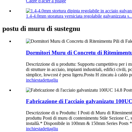
Cadre d'acier à pliage
1.4-4.0mm storatura verniciata regolabile galvanizzata s..
postu di muru di sustegnu
Dormitori Muru di Concretu di Ritenimentu 
Descrizzione di u produttu: Supportu cumpetitivu per i muri
di strutture in acciaio, impianti industriali, edifici civili, 
simplice, lowcost è pesu ligeru.Postu H zincatu à caldo pr
inchiesta
dettagliu
Fabricazione di l'acciaio galvanizatu 100U
Descrizzione di u Produttu: I Posti di Muru di Ritenimen
produttu Posti di muru di contenimentu Stile Sezione C
installà.* Disponibile in 100mm & 150mm Series Posts * 
inchiesta
dettagliu