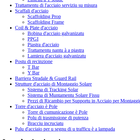
Trattamentu di l'acciaio serviziu su misura
Scaffali d'acciaio
Scaffolding Prop
Scaffolding Frame
Coil & Plate d'acciaio
Bobina d'acciaio galvanizatu
PPGI
Piastra d'acciaio
Trattamentu nantu à a piastra
Lamiera d'acciaio galvanizatu
Postu di recinzione
T Bar
Y Bar
Barriera Stradale & Guard Rail
Strutture d'acciaio di Montaggio Solare
Sistema di Tracking Solar
Sistema di Muntamentu Solare Fissu
Pezzi di Ricambio per Supportu in Acciaio per Montaggi
Torre d'acciaio è Pole
Torre di cumunicazione è Pole
Polu di trasmissione di putenza
Bracciu incruciatu
Palu d'acciaio per u segnu di u trafficu è a lampada