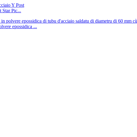
 Star Pic...
olvere epossidica ...