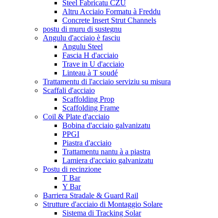
Steel Fabricatu CZU
Altru Acciaio Formatu à Freddu
Concrete Insert Strut Channels
postu di muru di sustegnu
Angulu d'acciaio è fasciu
Angulu Steel
Fascia H d'acciaio
Trave in U d'acciaio
Linteau à T soudé
Trattamentu di l'acciaio serviziu su misura
Scaffali d'acciaio
Scaffolding Prop
Scaffolding Frame
Coil & Plate d'acciaio
Bobina d'acciaio galvanizatu
PPGI
Piastra d'acciaio
Trattamentu nantu à a piastra
Lamiera d'acciaio galvanizatu
Postu di recinzione
T Bar
Y Bar
Barriera Stradale & Guard Rail
Strutture d'acciaio di Montaggio Solare
Sistema di Tracking Solar