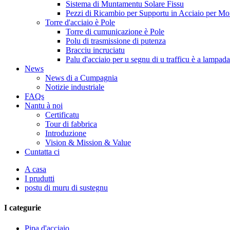
Sistema di Muntamentu Solare Fissu
Pezzi di Ricambio per Supportu in Acciaio per Mo
Torre d'acciaio è Pole
Torre di cumunicazione è Pole
Polu di trasmissione di putenza
Bracciu incruciatu
Palu d'acciaio per u segnu di u trafficu è a lampada
News
News di a Cumpagnia
Notizie industriale
FAQs
Nantu à noi
Certificatu
Tour di fabbrica
Introduzione
Vision & Mission & Value
Cuntatta ci
A casa
I prudutti
postu di muru di sustegnu
I categurie
Pipa d'acciaio