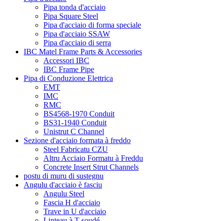
Pipa tonda d'acciaio
Pipa Square Steel
Pipa d'acciaio di forma speciale
Pipa d'acciaio SSAW
Pipa d'acciaio di serra
IBC Matel Frame Parts & Accessories
Accessori IBC
IBC Frame Pipe
Pipa di Conduzione Elettrica
EMT
IMC
RMC
BS4568-1970 Conduit
BS31-1940 Conduit
Unistrut C Channel
Sezione d'acciaio formata à freddo
Steel Fabricatu CZU
Altru Acciaio Formatu à Freddu
Concrete Insert Strut Channels
postu di muru di sustegnu
Angulu d'acciaio è fasciu
Angulu Steel
Fascia H d'acciaio
Trave in U d'acciaio
Linteau à T soudé