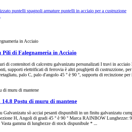
.
Pili di Falegnameria in Acciaio
 di contenitori di calcestru galvanizatu persunalizati I travi in ​​accia
ponti, supporti elettrificati di ferrovia è altri prughjetti di custruzzione, 
etagliatu, palo C, palo d'angolo 45 ° è 90 °, supportu di recinzione per 
C 14.8 Postu di muru di mantene
tu Galvanizatu sò acciai pesanti dispunibili in un finitu galvanizatu c
, sezione H, Angoli di gradi 45 ° è 90 ° Marca RAINBOW Lunghezze: 9
Vasta gamma di lunghezze di stock dispunibule * ...