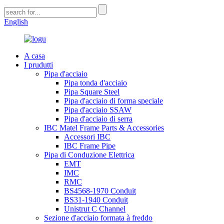
English
A casa
I prudutti
Pipa d'acciaio
Pipa tonda d'acciaio
Pipa Square Steel
Pipa d'acciaio di forma speciale
Pipa d'acciaio SSAW
Pipa d'acciaio di serra
IBC Matel Frame Parts & Accessories
Accessori IBC
IBC Frame Pipe
Pipa di Conduzione Elettrica
EMT
IMC
RMC
BS4568-1970 Conduit
BS31-1940 Conduit
Unistrut C Channel
Sezione d'acciaio formata à freddo