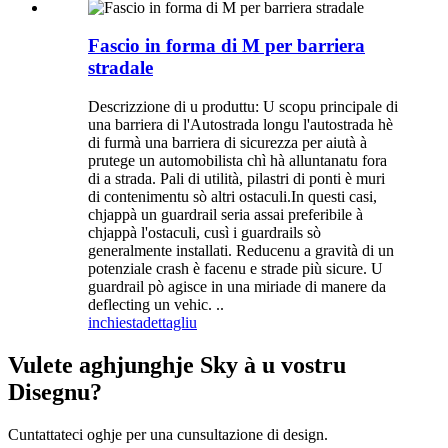
Fascio in forma di M per barriera
stradale
Descrizzione di u produttu: U scopu principale di
una barriera di l'Autostrada longu l'autostrada hè
di furmà una barriera di sicurezza per aiutà à
prutege un automobilista chì hà alluntanatu fora
di a strada. Pali di utilità, pilastri di ponti è muri
di contenimentu sò altri ostaculi.In questi casi,
chjappà un guardrail seria assai preferibile à
chjappà l'ostaculi, cusì i guardrails sò
generalmente installati. Reducenu a gravità di un
potenziale crash è facenu e strade più sicure. U
guardrail pò agisce in una miriade di manere da
deflecting un vehic. ..
inchiesta
dettagliu
Vulete aghjunghje Sky à u vostru
Disegnu?
Cuntattateci oghje per una cunsultazione di design.