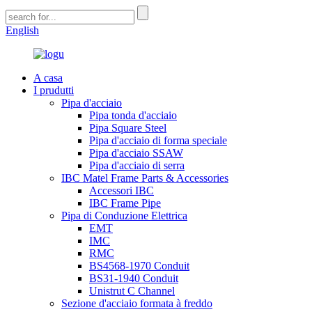
English
A casa
I prudutti
Pipa d'acciaio
Pipa tonda d'acciaio
Pipa Square Steel
Pipa d'acciaio di forma speciale
Pipa d'acciaio SSAW
Pipa d'acciaio di serra
IBC Matel Frame Parts & Accessories
Accessori IBC
IBC Frame Pipe
Pipa di Conduzione Elettrica
EMT
IMC
RMC
BS4568-1970 Conduit
BS31-1940 Conduit
Unistrut C Channel
Sezione d'acciaio formata à freddo