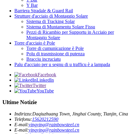
Y Bar
Barriera Stradale & Guard Rail
Strutture d'acciaio di Montaggio Solare
Sistema di Tracking Solar
Sistema di Muntamentu Solare Fissu
Pezzi di Ricambio per Supportu in Acciaio per
Montaggio Solare
Torre d'acciaio è Pole
Torre di cumunicazione è Pole
Polu di trasmissione di putenza
Bracciu incruciatu
Palu d'acciaio per u segnu di u trafficu è a lampada
Facebook
LinkedIn
Twitter
YouTube
Ultime Notizie
Indirizzu:
Daqiuzhuang Town, Jinghai County, Tianjin, Cina
Telefonu:
15620212590
E-mail:
yingying@rainbowsteel.cn
E-mail:
yingying@rainbowsteel.cn