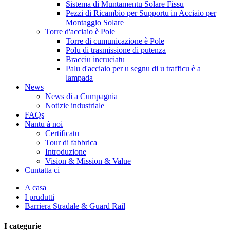
Sistema di Muntamentu Solare Fissu
Pezzi di Ricambio per Supportu in Acciaio per
Montaggio Solare
Torre d'acciaio è Pole
Torre di cumunicazione è Pole
Polu di trasmissione di putenza
Bracciu incruciatu
Palu d'acciaio per u segnu di u trafficu è a
lampada
News
News di a Cumpagnia
Notizie industriale
FAQs
Nantu à noi
Certificatu
Tour di fabbrica
Introduzione
Vision & Mission & Value
Cuntatta ci
A casa
I prudutti
Barriera Stradale & Guard Rail
I categurie