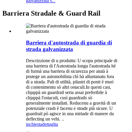
galvanizzata s...
Barriera Stradale & Guard Rail
Barriera d'autostrada di guardia di
strada galvanizzata
Descrizzione di u produttu: U scopu principale di
una barriera di l'Autostrada longu l'autostrada hè
di furmà una barriera di sicurezza per aiutà à
prutege un automobilista chì hà alluntanatu fora
di a strada. Pali di utilità, pilastri di ponti è muri
di contenimentu sò altri ostaculi.In questi casi,
chjappà un guardrail seria assai preferibile à
chjappà l'ostaculi, cusì guardrails sò
generalmente installati. Reducenu a gravità di un
potenziale crash è facenu e strade più sicure. U
guardrail pò agisce in una miriade di manere da
deflecting un vehi. ..
inchiesta
dettagliu