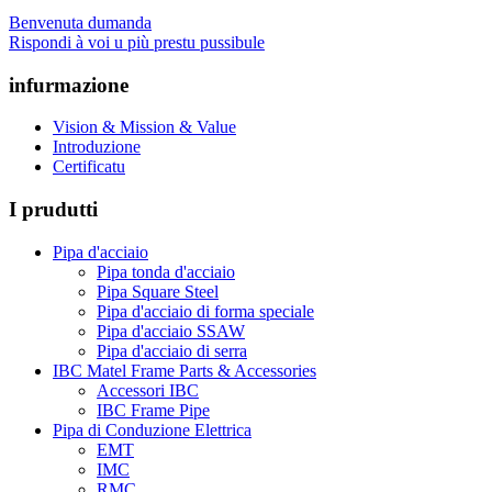
Benvenuta dumanda
Rispondi à voi u più prestu pussibule
infurmazione
Vision & Mission & Value
Introduzione
Certificatu
I prudutti
Pipa d'acciaio
Pipa tonda d'acciaio
Pipa Square Steel
Pipa d'acciaio di forma speciale
Pipa d'acciaio SSAW
Pipa d'acciaio di serra
IBC Matel Frame Parts & Accessories
Accessori IBC
IBC Frame Pipe
Pipa di Conduzione Elettrica
EMT
IMC
RMC