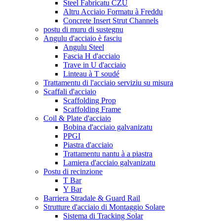
Steel Fabricatu CZU
Altru Acciaio Formatu à Freddu
Concrete Insert Strut Channels
postu di muru di sustegnu
Angulu d'acciaio è fasciu
Angulu Steel
Fascia H d'acciaio
Trave in U d'acciaio
Linteau à T soudé
Trattamentu di l'acciaio serviziu su misura
Scaffali d'acciaio
Scaffolding Prop
Scaffolding Frame
Coil & Plate d'acciaio
Bobina d'acciaio galvanizatu
PPGI
Piastra d'acciaio
Trattamentu nantu à a piastra
Lamiera d'acciaio galvanizatu
Postu di recinzione
T Bar
Y Bar
Barriera Stradale & Guard Rail
Strutture d'acciaio di Montaggio Solare
Sistema di Tracking Solar