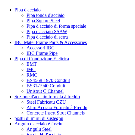
Pipa d'acciaio
Pipa tonda d'acciaio
Pipa Square Steel
Pipa d'acciaio di forma speciale
Pipa d'acciaio SSAW
Pipa d'acciaio di serra
IBC Matel Frame Parts & Accessories
Accessori IBC
IBC Frame Pipe
Pipa di Conduzione Elettrica
EMT
IMC
RMC
BS4568-1970 Conduit
BS31-1940 Conduit
Unistrut C Channel
Sezione d'acciaio formata à freddo
Steel Fabricatu CZU
Altru Acciaio Formatu à Freddu
Concrete Insert Strut Channels
postu di muru di sustegnu
Angulu d'acciaio è fasciu
Angulu Steel
Fascia H d'acciaio