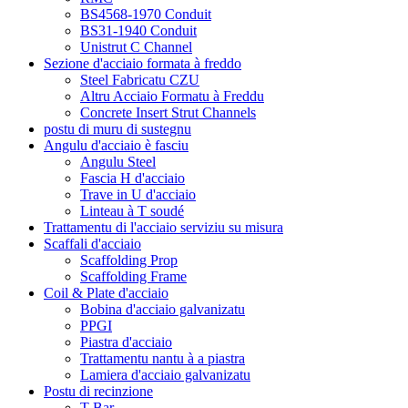
BS4568-1970 Conduit
BS31-1940 Conduit
Unistrut C Channel
Sezione d'acciaio formata à freddo
Steel Fabricatu CZU
Altru Acciaio Formatu à Freddu
Concrete Insert Strut Channels
postu di muru di sustegnu
Angulu d'acciaio è fasciu
Angulu Steel
Fascia H d'acciaio
Trave in U d'acciaio
Linteau à T soudé
Trattamentu di l'acciaio serviziu su misura
Scaffali d'acciaio
Scaffolding Prop
Scaffolding Frame
Coil & Plate d'acciaio
Bobina d'acciaio galvanizatu
PPGI
Piastra d'acciaio
Trattamentu nantu à a piastra
Lamiera d'acciaio galvanizatu
Postu di recinzione
T Bar