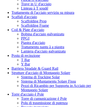
Trave in U d'acciaio
Linteau à T soudé
Trattamentu di l'acciaio serviziu su misura
Scaffali d'acciaio
Scaffolding Prop
Scaffolding Frame
Coil & Plate d'acciaio
Bobina d'acciaio galvanizatu
PPGI
Piastra d'acciaio
Trattamentu nantu à a piastra
Lamiera d'acciaio galvanizatu
Postu di recinzione
T Bar
Y Bar
Barriera Stradale & Guard Rail
Strutture d'acciaio di Montaggio Solare
Sistema di Tracking Solar
Sistema di Muntamentu Solare Fissu
Pezzi di Ricambio per Supportu in Acciaio per
Montaggio Solare
Torre d'acciaio è Pole
Torre di cumunicazione è Pole
Polu di trasmissione di putenza