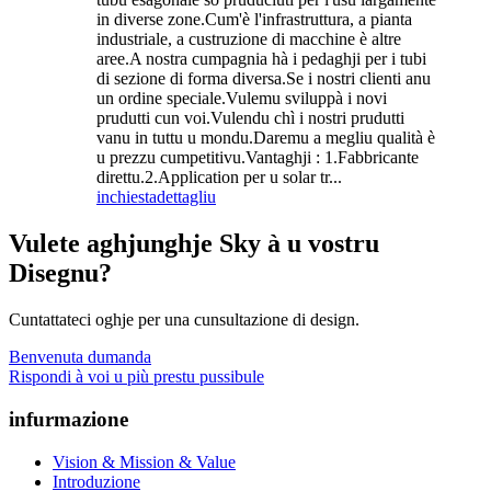
in diverse zone.Cum'è l'infrastruttura, a pianta
industriale, a custruzione di macchine è altre
aree.A nostra cumpagnia hà i pedaghji per i tubi
di sezione di forma diversa.Se i nostri clienti anu
un ordine speciale.Vulemu sviluppà i novi
prudutti cun voi.Vulendu chì i nostri prudutti
vanu in tuttu u mondu.Daremu a megliu qualità è
u prezzu cumpetitivu.Vantaghji : 1.Fabbricante
direttu.2.Application per u solar tr...
inchiesta
dettagliu
Vulete aghjunghje Sky à u vostru
Disegnu?
Cuntattateci oghje per una cunsultazione di design.
Benvenuta dumanda
Rispondi à voi u più prestu pussibule
infurmazione
Vision & Mission & Value
Introduzione