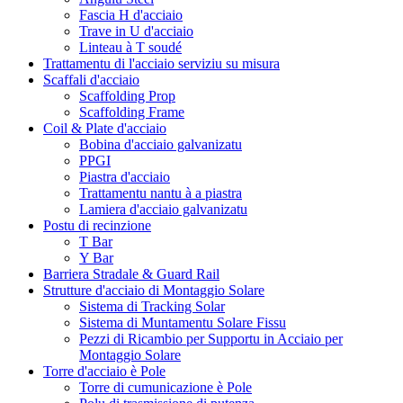
Fascia H d'acciaio
Trave in U d'acciaio
Linteau à T soudé
Trattamentu di l'acciaio serviziu su misura
Scaffali d'acciaio
Scaffolding Prop
Scaffolding Frame
Coil & Plate d'acciaio
Bobina d'acciaio galvanizatu
PPGI
Piastra d'acciaio
Trattamentu nantu à a piastra
Lamiera d'acciaio galvanizatu
Postu di recinzione
T Bar
Y Bar
Barriera Stradale & Guard Rail
Strutture d'acciaio di Montaggio Solare
Sistema di Tracking Solar
Sistema di Muntamentu Solare Fissu
Pezzi di Ricambio per Supportu in Acciaio per
Montaggio Solare
Torre d'acciaio è Pole
Torre di cumunicazione è Pole