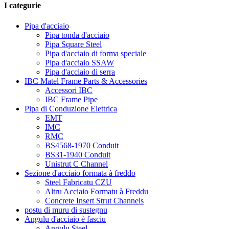
I categurie
Pipa d'acciaio
Pipa tonda d'acciaio
Pipa Square Steel
Pipa d'acciaio di forma speciale
Pipa d'acciaio SSAW
Pipa d'acciaio di serra
IBC Matel Frame Parts & Accessories
Accessori IBC
IBC Frame Pipe
Pipa di Conduzione Elettrica
EMT
IMC
RMC
BS4568-1970 Conduit
BS31-1940 Conduit
Unistrut C Channel
Sezione d'acciaio formata à freddo
Steel Fabricatu CZU
Altru Acciaio Formatu à Freddu
Concrete Insert Strut Channels
postu di muru di sustegnu
Angulu d'acciaio è fasciu
Angulu Steel