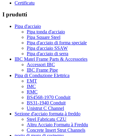
Certificatu
I prudutti
Pipa d'acciaio
Pipa tonda d'acciaio
Pipa Square Steel
Pipa d'acciaio di forma speciale
Pipa d'acciaio SSAW
Pipa d'acciaio di serra
IBC Matel Frame Parts & Accessories
Accessori IBC
IBC Frame Pipe
Pipa di Conduzione Elettrica
EMT
IMC
RMC
BS4568-1970 Conduit
BS31-1940 Conduit
Unistrut C Channel
Sezione d'acciaio formata à freddo
Steel Fabricatu CZU
Altru Acciaio Formatu à Freddu
Concrete Insert Strut Channels
postu di muru di sustegnu