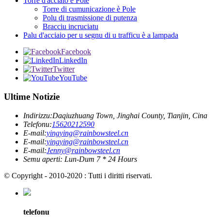
Torre d'acciaio è Pole
Torre di cumunicazione è Pole
Polu di trasmissione di putenza
Bracciu incruciatu
Palu d'acciaio per u segnu di u trafficu è a lampada
Facebook
LinkedIn
Twitter
YouTube
Ultime Notizie
Indirizzu:
Daqiuzhuang Town, Jinghai County, Tianjin, Cina
Telefonu:
15620212590
E-mail:
yingying@rainbowsteel.cn
E-mail:
yingying@rainbowsteel.cn
E-mail:
Jenny@rainbowsteel.cn
Semu aperti: Lun-Dum 7 * 24 Hours
© Copyright - 2010-2020 : Tutti i diritti riservati.
telefonu