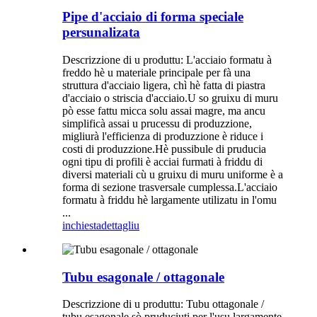
Pipe d'acciaio di forma speciale
persunalizata
Descrizzione di u produttu: L'acciaio formatu à
freddo hè u materiale principale per fà una
struttura d'acciaio ligera, chì hè fatta di piastra
d'acciaio o striscia d'acciaio.U so gruixu di muru
pò esse fattu micca solu assai magre, ma ancu
simplificà assai u prucessu di produzzione,
migliurà l'efficienza di produzzione è riduce i
costi di produzzione.Hè pussibule di pruducia
ogni tipu di profili è acciai furmati à friddu di
diversi materiali cù u gruixu di muru uniforme è a
forma di sezione trasversale cumplessa.L'acciaio
formatu à friddu hè largamente utilizatu in l'omu
...
inchiesta
dettagliu
Tubu esagonale / ottagonale
Descrizzione di u produttu: Tubu ottagonale /
tubu esagonale sò pruduciuti per l'usu largamente