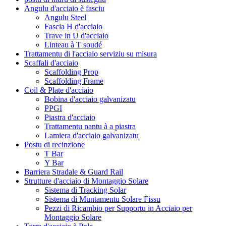
Angulu d'acciaio è fasciu
Angulu Steel
Fascia H d'acciaio
Trave in U d'acciaio
Linteau à T soudé
Trattamentu di l'acciaio serviziu su misura
Scaffali d'acciaio
Scaffolding Prop
Scaffolding Frame
Coil & Plate d'acciaio
Bobina d'acciaio galvanizatu
PPGI
Piastra d'acciaio
Trattamentu nantu à a piastra
Lamiera d'acciaio galvanizatu
Postu di recinzione
T Bar
Y Bar
Barriera Stradale & Guard Rail
Strutture d'acciaio di Montaggio Solare
Sistema di Tracking Solar
Sistema di Muntamentu Solare Fissu
Pezzi di Ricambio per Supportu in Acciaio per
Montaggio Solare