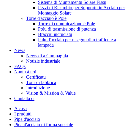
Sistema di Muntamentu Solare Fissu
Pezzi di Ricambio per Supportu in Acciaio per
Montaggio Solare
Torre d'acciaio è Pole
Torre di cumunicazione è Pole
Polu di trasmissione di putenza
Bracciu incruciatu
Palu d'acciaio per u segnu di u trafficu è a
lampada
News
News di a Cumpagnia
Notizie industriale
FAQs
Nantu à noi
Certificatu
Tour di fabbrica
Introduzione
Vision & Mission & Value
Cuntatta ci
A casa
I prudutti
Pipa d'acciaio
Pipa d'acciaio di forma speciale