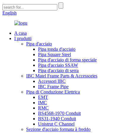
English
A casa
I prudutti
Pipa d'acciaio
Pipa tonda d'acciaio
Pipa Square Steel
Pipa d'acciaio di forma speciale
Pipa d'acciaio SSAW
Pipa d'acciaio di serra
IBC Matel Frame Parts & Accessories
Accessori IBC
IBC Frame Pipe
Pipa di Conduzione Elettrica
EMT
IMC
RMC
BS4568-1970 Conduit
BS31-1940 Conduit
Unistrut C Channel
Sezione d'acciaio formata à freddo