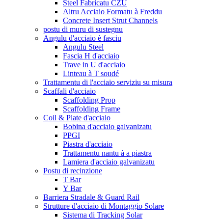
Steel Fabricatu CZU
Altru Acciaio Formatu à Freddu
Concrete Insert Strut Channels
postu di muru di sustegnu
Angulu d'acciaio è fasciu
Angulu Steel
Fascia H d'acciaio
Trave in U d'acciaio
Linteau à T soudé
Trattamentu di l'acciaio serviziu su misura
Scaffali d'acciaio
Scaffolding Prop
Scaffolding Frame
Coil & Plate d'acciaio
Bobina d'acciaio galvanizatu
PPGI
Piastra d'acciaio
Trattamentu nantu à a piastra
Lamiera d'acciaio galvanizatu
Postu di recinzione
T Bar
Y Bar
Barriera Stradale & Guard Rail
Strutture d'acciaio di Montaggio Solare
Sistema di Tracking Solar