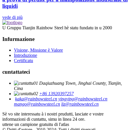
liquidi
vede di più
U Gruppu Tianjin Rainbow Steel hè statu fundatu in u 2000
Infurmazione
Visione, Missione è Valore
Introduzione
Certificatu
cuntattateci
Daqiuzhuang Town, Jinghai County, Tianjin,
Cina
+86 13920397257
kaka@rainbowsteel.cn
yingying@rainbowsteel.cn
mango@rainbowsteel.cn
liz@rainbowsteel.cn
Sè vo site interessatu à i nostri prudutti, lasciate e vostre
informazioni di cuntattu, simu in linea 24 ore.
uttene un campione gratuitu di l'atlas
© Dritti d'autore - 2010-2024: Tutti i diritti riservati.