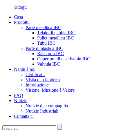
Casa
Prodottu
Parte metallica IBC
Telaio di gabbia IBC
Pallet metallicu IBC
Tubu IBC
Parte di plastica IBC
Raccordu IBC
Copertura di u serbatoiu IBC
Valvula IBC
Nantu à noi
Certificatu
Visita di a fabbrica
Introduzione
Visione, Missione è Valore
FAQ
Nutizie
Nutizie di a cumpagnia
Nutizie Industriali
Cuntatta ci