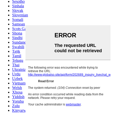
Sesotho
Sinhala
Slovak
Slovenian
Somali
Samoan
Scots Gaelic
Shona
Sindhi
Sundanese
Swahili
Tajik
Tamil
Telugu
Thai
Ukrainian
Urdu
Uzbek
Vietnamese
Welsh
Xhosa
Yiddish
Yoruba
Zulu
Kinyarwanda