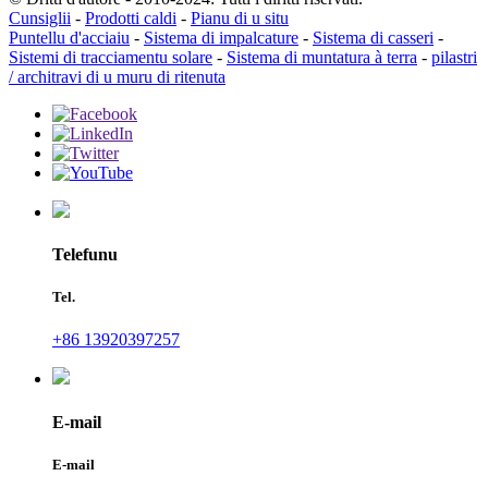
Cunsiglii
-
Prodotti caldi
-
Pianu di u situ
Puntellu d'acciaiu
-
Sistema di impalcature
-
Sistema di casseri
-
Sistemi di tracciamentu solare
-
Sistema di muntatura à terra
-
pilastri
/ architravi di u muru di ritenuta
Telefunu
Tel.
+86 13920397257
E-mail
E-mail