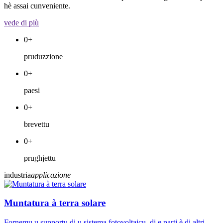
hè assai cunveniente.
vede di più
0
+
pruduzzione
0
+
paesi
0
+
brevettu
0
+
prughjettu
industria
applicazione
Muntatura à terra solare
Fornemu u supportu di u sistema fotovoltaicu, di e parti è di altri