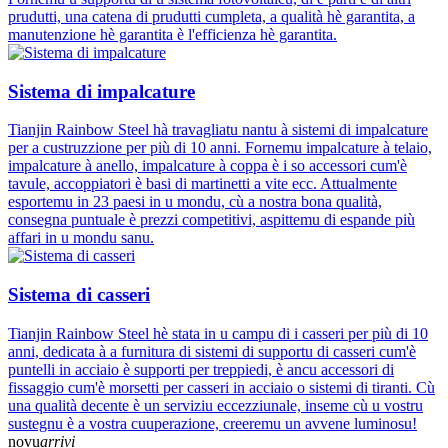
prudutti, una catena di prudutti cumpleta, a qualità hè garantita, a
manutenzione hè garantita è l'efficienza hè garantita.
Sistema di impalcature
Tianjin Rainbow Steel hà travagliatu nantu à sistemi di impalcature
per a custruzzione per più di 10 anni. Fornemu impalcature à telaio,
impalcature à anello, impalcature à coppa è i so accessori cum'è
tavule, accoppiatori è basi di martinetti a vite ecc. Attualmente
esportemu in 23 paesi in u mondu, cù a nostra bona qualità,
consegna puntuale è prezzi competitivi, aspittemu di espande più
affari in u mondu sanu.
Sistema di casseri
Tianjin Rainbow Steel hè stata in u campu di i casseri per più di 10
anni, dedicata à a furnitura di sistemi di supportu di casseri cum'è
puntelli in acciaio è supporti per treppiedi, è ancu accessori di
fissaggio cum'è morsetti per casseri in acciaio o sistemi di tiranti. Cù
una qualità decente è un serviziu eccezziunale, inseme cù u vostru
sustegnu è a vostra cuuperazione, creeremu un avvene luminosu!
novu
arrivi