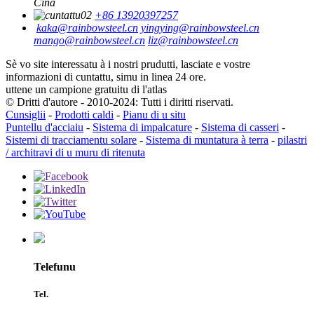
Cina
+86 13920397257
kaka@rainbowsteel.cn
yingying@rainbowsteel.cn
mango@rainbowsteel.cn
liz@rainbowsteel.cn
Sè vo site interessatu à i nostri prudutti, lasciate e vostre
informazioni di cuntattu, simu in linea 24 ore.
uttene un campione gratuitu di l'atlas
© Dritti d'autore - 2010-2024: Tutti i diritti riservati.
Cunsiglii
-
Prodotti caldi
-
Pianu di u situ
Puntellu d'acciaiu
-
Sistema di impalcature
-
Sistema di casseri
-
Sistemi di tracciamentu solare
-
Sistema di muntatura à terra
-
pilastri
/ architravi di u muru di ritenuta
Telefunu
Tel.