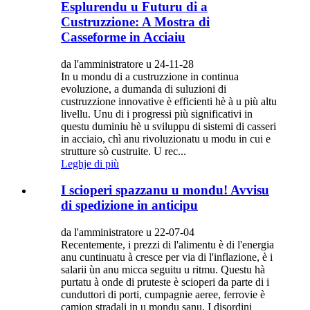
Esplurendu u Futuru di a
Custruzzione: A Mostra di
Casseforme in Acciaiu
da l'amministratore u 24-11-28
In u mondu di a custruzzione in continua
evoluzione, a dumanda di suluzioni di
custruzzione innovative è efficienti hè à u più altu
livellu. Unu di i progressi più significativi in ​​
questu duminiu hè u sviluppu di sistemi di casseri
in acciaio, chì anu rivoluzionatu u modu in cui e
strutture sò custruite. U rec...
Leghje di più
I scioperi spazzanu u mondu! Avvisu
di spedizione in anticipu
da l'amministratore u 22-07-04
Recentemente, i prezzi di l'alimentu è di l'energia
anu cuntinuatu à cresce per via di l'inflazione, è i
salarii ùn anu micca seguitu u ritmu. Questu hà
purtatu à onde di pruteste è scioperi da parte di i
cunduttori di porti, cumpagnie aeree, ferrovie è
camion stradali in u mondu sanu. I disordini