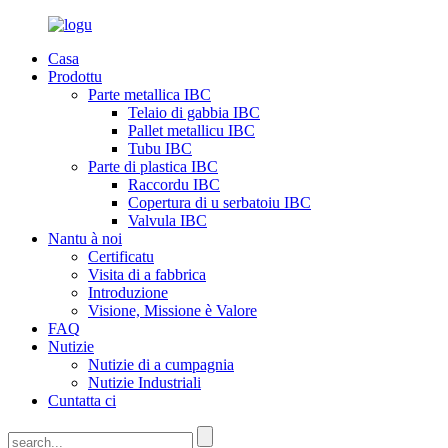
Casa
Prodottu
Parte metallica IBC
Telaio di gabbia IBC
Pallet metallicu IBC
Tubu IBC
Parte di plastica IBC
Raccordu IBC
Copertura di u serbatoiu IBC
Valvula IBC
Nantu à noi
Certificatu
Visita di a fabbrica
Introduzione
Visione, Missione è Valore
FAQ
Nutizie
Nutizie di a cumpagnia
Nutizie Industriali
Cuntatta ci