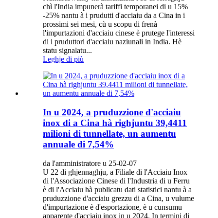
chì l'India impunerà tariffi temporanei di u 15%
-25% nantu à i prudutti d'acciaiu da a Cina in i
prossimi sei mesi, cù u scopu di frenà
l'impurtazioni d'acciaiu cinese è prutege l'interessi
di i pruduttori d'acciaiu naziunali in India. Hè
statu signalatu...
Leghje di più
In u 2024, a pruduzzione d'acciaiu
inox di a Cina hà righjuntu 39,4411
milioni di tunnellate, un aumentu
annuale di 7,54%
da l'amministratore u 25-02-07
U 22 di ghjennaghju, a Filiale di l'Acciaiu Inox
di l'Associazione Cinese di l'Industria di u Ferru
è di l'Acciaiu hà publicatu dati statistici nantu à a
pruduzzione d'acciaiu grezzu di a Cina, u vulume
d'impurtazione è d'esportazione, è u cunsumu
apparente d'acciaiu inox in u 2024. In termini di