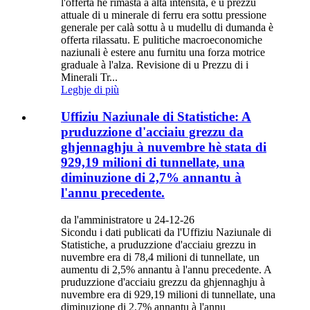
l'offerta hè rimasta à alta intensità, è u prezzu
attuale di u minerale di ferru era sottu pressione
generale per calà sottu à u mudellu di dumanda è
offerta rilassatu. E pulitiche macroeconomiche
naziunali è estere anu furnitu una forza motrice
graduale à l'alza. Revisione di u Prezzu di i
Minerali Tr...
Leghje di più
Uffiziu Naziunale di Statistiche: A
pruduzzione d'acciaiu grezzu da
ghjennaghju à nuvembre hè stata di
929,19 milioni di tunnellate, una
diminuzione di 2,7% annantu à
l'annu precedente.
da l'amministratore u 24-12-26
Sicondu i dati publicati da l'Uffiziu Naziunale di
Statistiche, a pruduzzione d'acciaiu grezzu in
nuvembre era di 78,4 milioni di tunnellate, un
aumentu di 2,5% annantu à l'annu precedente. A
pruduzzione d'acciaiu grezzu da ghjennaghju à
nuvembre era di 929,19 milioni di tunnellate, una
diminuzione di 2,7% annantu à l'annu