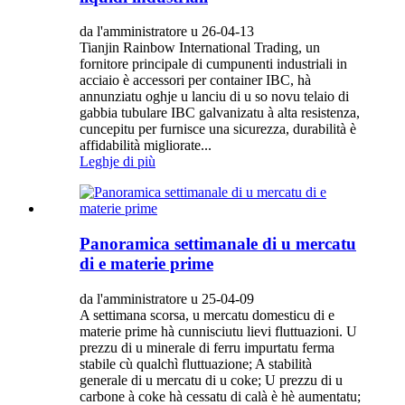
da l'amministratore u 26-04-13
Tianjin Rainbow International Trading, un
fornitore principale di cumpunenti industriali in
acciaio è accessori per container IBC, hà
annunziatu oghje u lanciu di u so novu telaio di
gabbia tubulare IBC galvanizatu à alta resistenza,
cuncepitu per furnisce una sicurezza, durabilità è
affidabilità migliorate...
Leghje di più
Panoramica settimanale di u mercatu
di e materie prime
da l'amministratore u 25-04-09
A settimana scorsa, u mercatu domesticu di e
materie prime hà cunnisciutu lievi fluttuazioni. U
prezzu di u minerale di ferru impurtatu ferma
stabile cù qualchì fluttuazione; A stabilità
generale di u mercatu di u coke; U prezzu di u
carbone à coke hà cessatu di calà è hè aumentatu;