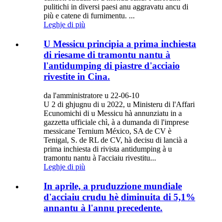
pulitichi in diversi paesi anu aggravatu ancu di
più e catene di furnimentu. ...
Leghje di più
U Messicu principia a prima inchiesta
di riesame di tramontu nantu à
l'antidumping di piastre d'acciaio
rivestite in Cina.
da l'amministratore u 22-06-10
U 2 di ghjugnu di u 2022, u Ministeru di l'Affari
Ecunomichi di u Messicu hà annunziatu in a
gazzetta ufficiale chì, à a dumanda di l'imprese
messicane Ternium México, SA de CV è
Tenigal, S. de RL de CV, hà decisu di lancià a
prima inchiesta di rivista antidumping à u
tramontu nantu à l'acciaiu rivestitu...
Leghje di più
In aprile, a pruduzzione mundiale
d'acciaiu crudu hè diminuita di 5,1%
annantu à l'annu precedente.