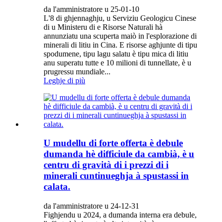
da l'amministratore u 25-01-10
L'8 di ghjennaghju, u Serviziu Geologicu Cinese
di u Ministeru di e Risorse Naturali hà
annunziatu una scuperta maiò in l'esplorazione di
minerali di litiu in Cina. E risorse aghjunte di tipu
spodumene, tipu lagu salatu è tipu mica di litiu
anu superatu tutte e 10 milioni di tunnellate, è u
prugressu mundiale...
Leghje di più
U mudellu di forte offerta è debule
dumanda hè difficiule da cambià, è u
centru di gravità di i prezzi di i
minerali cuntinueghja à spustassi in
calata.
da l'amministratore u 24-12-31
Fighjendu u 2024, a dumanda interna era debule,