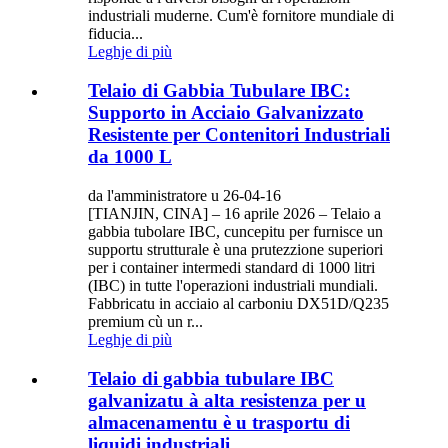
industriali muderne. Cum'è fornitore mundiale di
fiducia...
Leghje di più
Telaio di Gabbia Tubulare IBC:
Supporto in Acciaio Galvanizzato
Resistente per Contenitori Industriali
da 1000 L
da l'amministratore u 26-04-16
[TIANJIN, CINA] – 16 aprile 2026 – Telaio a
gabbia tubolare IBC, cuncepitu per furnisce un
supportu strutturale è una prutezzione superiori
per i container intermedi standard di 1000 litri
(IBC) in tutte l'operazioni industriali mundiali.
Fabbricatu in acciaio al carboniu DX51D/Q235
premium cù un r...
Leghje di più
Telaio di gabbia tubulare IBC
galvanizatu à alta resistenza per u
almacenamentu è u trasportu di
liquidi industriali