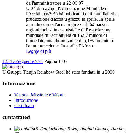
da l'amministratore u 22-06-07
U 24 di maghju, l'Associazione Mundiale di
l'Acciaiu (WSA) hà publicatu i dati mundiali di a
pruduzzione d'acciaiu grezzu in aprile. In aprile,
a pruduzzione d'acciaiu grezzu di 64 paesi è
regioni inclusi in e statistiche di l'associazione
mundiale di l'acciaiu era di 162,7 milioni di
tunnellate, una diminuzione di 5,1% annantu à
l'annu precedente. In aprile, l'Africa...
Leghje di più
1
2
3
4
5
6
Seguente >
>>
Pagina 1 / 6
U Gruppu Tianjin Rainbow Steel hè statu fundatu in u 2000
Infurmazione
Visione, Missione è Valore
Introduzione
Certificatu
cuntattateci
Daqiuzhuang Town, Jinghai County, Tianjin,