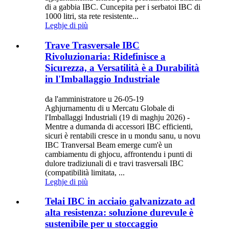
di a gabbia IBC. Cuncepita per i serbatoi IBC di
1000 litri, sta rete resistente...
Leghje di più
Trave Trasversale IBC
Rivoluzionaria: Ridefinisce a
Sicurezza, a Versatilità è a Durabilità
in l'Imballaggio Industriale
da l'amministratore u 26-05-19
Aghjurnamentu di u Mercatu Globale di
l'Imballaggi Industriali (19 di maghju 2026) -
Mentre a dumanda di accessori IBC efficienti,
sicuri è rentabili cresce in u mondu sanu, u novu
IBC Tranversal Beam emerge cum'è un
cambiamentu di ghjocu, affrontendu i punti di
dulore tradiziunali di e travi trasversali IBC
(compatibilità limitata, ...
Leghje di più
Telai IBC in acciaio galvanizzato ad
alta resistenza: soluzione durevule è
sustenibile per u stoccaggio