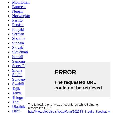
Mongolian
Burmese
Nepali
Norwegian
Pashto
Persian
Punjabi
Serbian
Sesotho
Sinhala
Slovak
Slovenian
Somali
Samoan
Scots Gaelic
Shona
Sindhi
Sundanese
Swahili
Tajik
Tamil
Telugu
Thai
Ukrainian
Urdu