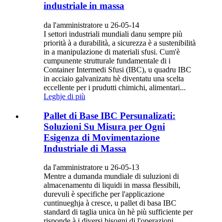
industriale in massa
da l'amministratore u 26-05-14
I settori industriali mundiali danu sempre più
priorità à a durabilità, a sicurezza è a sustenibilità
in a manipulazione di materiali sfusi. Cum'è
cumpunente strutturale fundamentale di i
Container Intermedi Sfusi (IBC), u quadru IBC
in acciaio galvanizatu hè diventatu una scelta
eccellente per i prudutti chimichi, alimentari...
Leghje di più
Pallet di Base IBC Persunalizati:
Soluzioni Su Misura per Ogni
Esigenza di Movimentazione
Industriale di Massa
da l'amministratore u 26-05-13
Mentre a dumanda mundiale di suluzioni di
almacenamentu di liquidi in massa flessibili,
durevuli è specifiche per l'applicazione
cuntinueghja à cresce, u pallet di basa IBC
standard di taglia unica ùn hè più sufficiente per
risponde à i diversi bisogni di l'operazioni