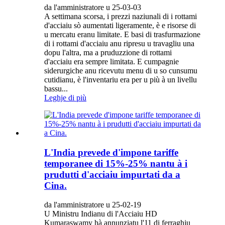
da l'amministratore u 25-03-03
A settimana scorsa, i prezzi naziunali di i rottami
d'acciaiu sò aumentati ligeramente, è e risorse di
u mercatu eranu limitate. E basi di trasfurmazione
di i rottami d'acciaiu anu ripresu u travagliu una
dopu l'altra, ma a pruduzzione di rottami
d'acciaiu era sempre limitata. E cumpagnie
siderurgiche anu ricevutu menu di u so cunsumu
cutidianu, è l'inventariu era per u più à un livellu
bassu...
Leghje di più
L'India prevede d'impone tariffe
temporanee di 15%-25% nantu à i
prudutti d'acciaiu impurtati da a
Cina.
da l'amministratore u 25-02-19
U Ministru Indianu di l'Acciaiu HD
Kumaraswamy hà annunziatu l'11 di ferraghju