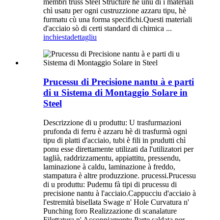
membri truss Steel Structure hè unu di i materiali
chì usatu per ogni custruzzione azzaru tipu, hè
furmatu cù una forma specifichi.Questi materiali
d'acciaio sò di certi standard di chimica ...
inchiesta
dettagliu
Prucessu di Precisione nantu à e parti
di u Sistema di Montaggio Solare in
Steel
Descrizzione di u produttu: U trasfurmazioni
prufonda di ferru è azzaru hè di trasfurmà ogni
tipu di platti d'acciaio, tubi è fili in prudutti chì
ponu esse direttamente utilizati da l'utilizatori per
taglià, raddrizzamentu, appiattitu, pressendu,
laminazione à caldu, laminazione à freddo,
stampatura è altre produzzione. prucessi.Prucessu
di u produttu: Pudemu fà tipi di prucessu di
precisione nantu à l'acciaio.Cappucciu d'acciaio à
l'estremità bisellata Swage n' Hole Curvatura n'
Punching foro Realizzazione di scanalature
Filettatura n' Accoppiamentu Parte saldata per