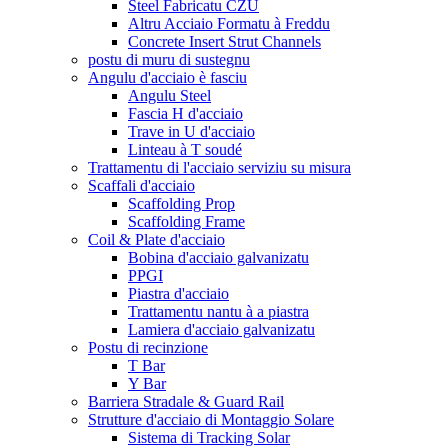
Steel Fabricatu CZU
Altru Acciaio Formatu à Freddu
Concrete Insert Strut Channels
postu di muru di sustegnu
Angulu d'acciaio è fasciu
Angulu Steel
Fascia H d'acciaio
Trave in U d'acciaio
Linteau à T soudé
Trattamentu di l'acciaio serviziu su misura
Scaffali d'acciaio
Scaffolding Prop
Scaffolding Frame
Coil & Plate d'acciaio
Bobina d'acciaio galvanizatu
PPGI
Piastra d'acciaio
Trattamentu nantu à a piastra
Lamiera d'acciaio galvanizatu
Postu di recinzione
T Bar
Y Bar
Barriera Stradale & Guard Rail
Strutture d'acciaio di Montaggio Solare
Sistema di Tracking Solar