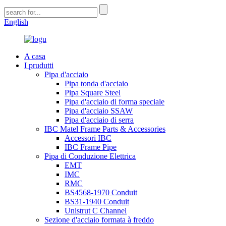
English
A casa
I prudutti
Pipa d'acciaio
Pipa tonda d'acciaio
Pipa Square Steel
Pipa d'acciaio di forma speciale
Pipa d'acciaio SSAW
Pipa d'acciaio di serra
IBC Matel Frame Parts & Accessories
Accessori IBC
IBC Frame Pipe
Pipa di Conduzione Elettrica
EMT
IMC
RMC
BS4568-1970 Conduit
BS31-1940 Conduit
Unistrut C Channel
Sezione d'acciaio formata à freddo