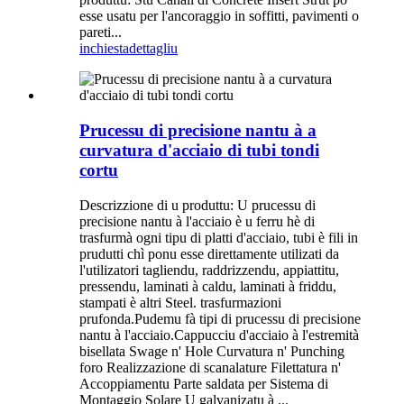
esse usatu per l'ancoraggio in soffitti, pavimenti o
pareti...
inchiesta
dettagliu
Prucessu di precisione nantu à a
curvatura d'acciaio di tubi tondi
cortu
Descrizzione di u produttu: U prucessu di
precisione nantu à l'acciaio è u ferru hè di
trasfurmà ogni tipu di platti d'acciaio, tubi è fili in
prudutti chì ponu esse direttamente utilizati da
l'utilizatori tagliendu, raddrizzendu, appiattitu,
pressendu, laminati à caldu, laminati à friddu,
stampati è altri Steel. trasfurmazioni
prufonda.Pudemu fà tipi di prucessu di precisione
nantu à l'acciaio.Cappucciu d'acciaio à l'estremità
bisellata Swage n' Hole Curvatura n' Punching
foro Realizzazione di scanalature Filettatura n'
Accoppiamentu Parte saldata per Sistema di
Montaggio Solare U galvanizatu à ...