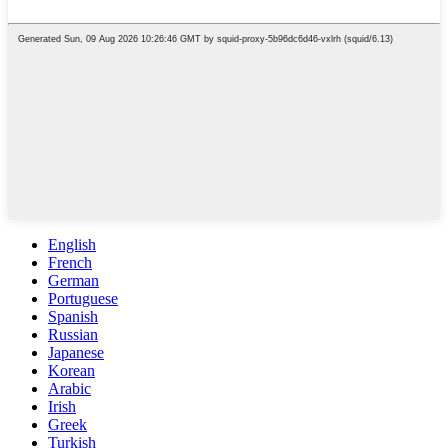
English
French
German
Portuguese
Spanish
Russian
Japanese
Korean
Arabic
Irish
Greek
Turkish