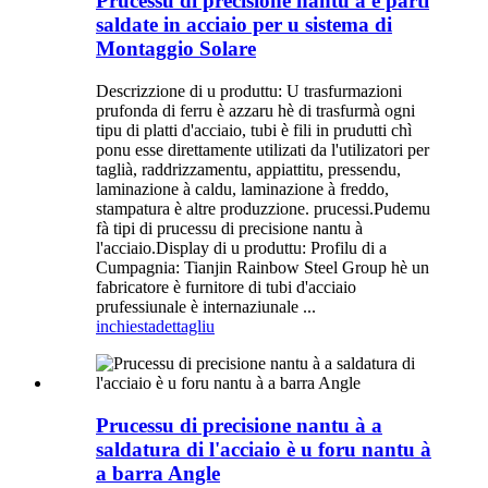
Prucessu di precisione nantu à e parti
saldate in acciaio per u sistema di
Montaggio Solare
Descrizzione di u produttu: U trasfurmazioni
prufonda di ferru è azzaru hè di trasfurmà ogni
tipu di platti d'acciaio, tubi è fili in prudutti chì
ponu esse direttamente utilizati da l'utilizatori per
taglià, raddrizzamentu, appiattitu, pressendu,
laminazione à caldu, laminazione à freddo,
stampatura è altre produzzione. prucessi.Pudemu
fà tipi di prucessu di precisione nantu à
l'acciaio.Display di u produttu: Profilu di a
Cumpagnia: Tianjin Rainbow Steel Group hè un
fabricatore è furnitore di tubi d'acciaio
prufessiunale è internaziunale ...
inchiesta
dettagliu
Prucessu di precisione nantu à a
saldatura di l'acciaio è u foru nantu à
a barra Angle