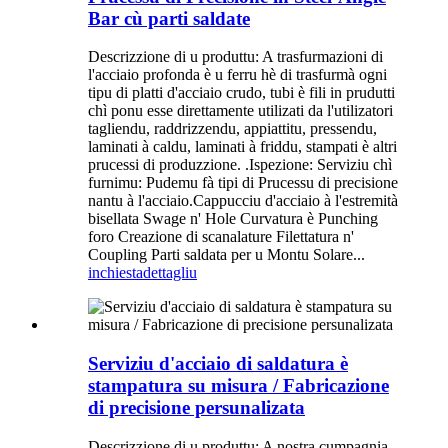
Bar cù parti saldate
Descrizzione di u produttu: A trasfurmazioni di
l'acciaio profonda è u ferru hè di trasfurmà ogni
tipu di platti d'acciaio crudo, tubi è fili in prudutti
chì ponu esse direttamente utilizati da l'utilizatori
tagliendu, raddrizzendu, appiattitu, pressendu,
laminati à caldu, laminati à friddu, stampati è altri
prucessi di produzzione. .Ispezione: Serviziu chì
furnimu: Pudemu fà tipi di Prucessu di precisione
nantu à l'acciaio.Cappucciu d'acciaio à l'estremità
bisellata Swage n' Hole Curvatura è Punching
foro Creazione di scanalature Filettatura n'
Coupling Parti saldata per u Montu Solare...
inchiesta
dettagliu
Serviziu d'acciaio di saldatura è
stampatura su misura / Fabricazione
di precisione persunalizata
Descrizzione di u produttu: A nostra cumpagnia