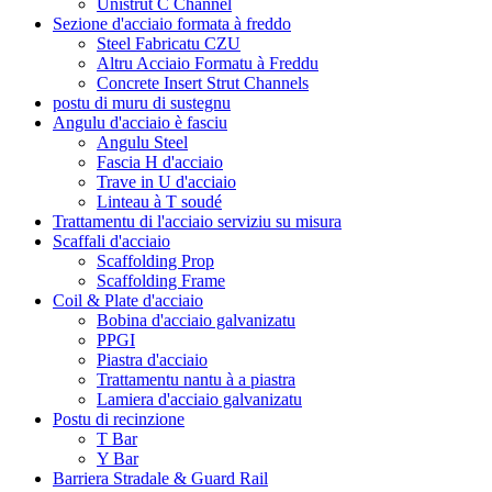
Unistrut C Channel
Sezione d'acciaio formata à freddo
Steel Fabricatu CZU
Altru Acciaio Formatu à Freddu
Concrete Insert Strut Channels
postu di muru di sustegnu
Angulu d'acciaio è fasciu
Angulu Steel
Fascia H d'acciaio
Trave in U d'acciaio
Linteau à T soudé
Trattamentu di l'acciaio serviziu su misura
Scaffali d'acciaio
Scaffolding Prop
Scaffolding Frame
Coil & Plate d'acciaio
Bobina d'acciaio galvanizatu
PPGI
Piastra d'acciaio
Trattamentu nantu à a piastra
Lamiera d'acciaio galvanizatu
Postu di recinzione
T Bar
Y Bar
Barriera Stradale & Guard Rail