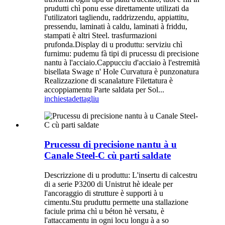
prudutti chì ponu esse direttamente utilizati da
l'utilizatori tagliendu, raddrizzendu, appiattitu,
pressendu, laminati à caldu, laminati à friddu,
stampati è altri Steel. trasfurmazioni
prufonda.Display di u produttu: serviziu chì
furnimu: pudemu fà tipi di prucessu di precisione
nantu à l'acciaio.Cappucciu d'acciaio à l'estremità
bisellata Swage n' Hole Curvatura è punzonatura
Realizzazione di scanalature Filettatura è
accoppiamentu Parte saldata per Sol...
inchiesta
dettagliu
Prucessu di precisione nantu à u
Canale Steel-C cù parti saldate
Descrizzione di u produttu: L'insertu di calcestru
di a serie P3200 di Unistrut hè ideale per
l'ancoraggio di strutture è supporti à u
cimentu.Stu pruduttu permette una stallazione
faciule prima chì u béton hè versatu, è
l'attaccamentu in ogni locu longu à a so