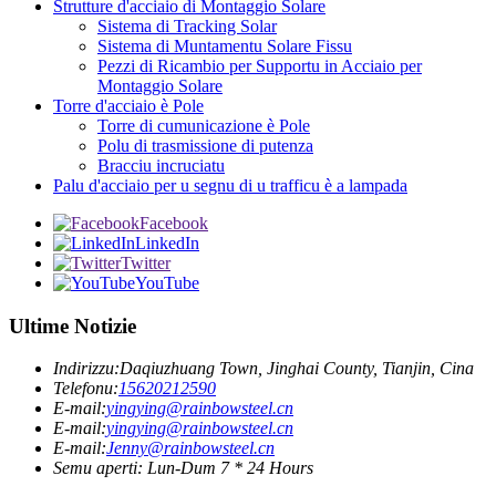
Strutture d'acciaio di Montaggio Solare
Sistema di Tracking Solar
Sistema di Muntamentu Solare Fissu
Pezzi di Ricambio per Supportu in Acciaio per
Montaggio Solare
Torre d'acciaio è Pole
Torre di cumunicazione è Pole
Polu di trasmissione di putenza
Bracciu incruciatu
Palu d'acciaio per u segnu di u trafficu è a lampada
Facebook
LinkedIn
Twitter
YouTube
Ultime Notizie
Indirizzu:
Daqiuzhuang Town, Jinghai County, Tianjin, Cina
Telefonu:
15620212590
E-mail:
yingying@rainbowsteel.cn
E-mail:
yingying@rainbowsteel.cn
E-mail:
Jenny@rainbowsteel.cn
Semu aperti: Lun-Dum 7 * 24 Hours