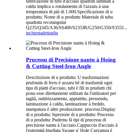
fabricazione di tubi d'acciaio quadrati laminati à
caldu implica u rotulamentu di l'azzaru à una
temperatura di più di 1.000.Specificazione di u
produttu: Nome di u produttu Materiale di tubu
quadratu recotangular
Q235/Q345/A36/SS400/S235JR/G250/G350/S355J...
inchiesta
dettagliu
Prucessu di Precisione nantu à Hoing
& Cutting Steel-Iron Angle
Descrizzione di u produttu: U trasfurmazioni
prufonda di ferru è azzaru hè di trasfurmà ogni
tipu di platti d'acciaio, tubi è fili in prudutti chì
ponu esse direttamente utilizati da l'utilizatori per
taglià, raddrizzamentu, appiattitu, pressendu,
laminazione à caldu, laminazione à freddo,
stampatura è altre produzzione. prucessi.Display
di u produttu: Ispezione di u produttu: Prucessu
di u produttu: Pudemu fà tipi di prucessu di
precisione nantu à l'acciaio.Cappucciu d'acciaio à
l'estremità bisellata Swage n' Hole Curvatura è