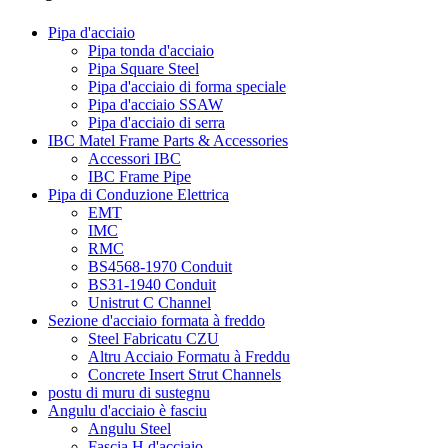
Pipa d'acciaio
Pipa tonda d'acciaio
Pipa Square Steel
Pipa d'acciaio di forma speciale
Pipa d'acciaio SSAW
Pipa d'acciaio di serra
IBC Matel Frame Parts & Accessories
Accessori IBC
IBC Frame Pipe
Pipa di Conduzione Elettrica
EMT
IMC
RMC
BS4568-1970 Conduit
BS31-1940 Conduit
Unistrut C Channel
Sezione d'acciaio formata à freddo
Steel Fabricatu CZU
Altru Acciaio Formatu à Freddu
Concrete Insert Strut Channels
postu di muru di sustegnu
Angulu d'acciaio è fasciu
Angulu Steel
Fascia H d'acciaio