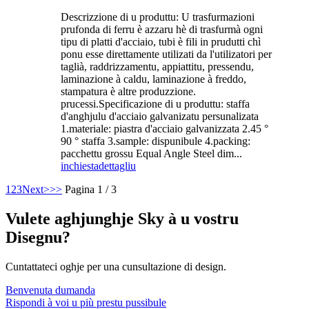
Descrizzione di u produttu: U trasfurmazioni
prufonda di ferru è azzaru hè di trasfurmà ogni
tipu di platti d'acciaio, tubi è fili in prudutti chì
ponu esse direttamente utilizati da l'utilizatori per
taglià, raddrizzamentu, appiattitu, pressendu,
laminazione à caldu, laminazione à freddo,
stampatura è altre produzzione.
prucessi.Specificazione di u produttu: staffa
d'anghjulu d'acciaio galvanizatu persunalizata
1.materiale: piastra d'acciaio galvanizzata 2.45 °
90 ° staffa 3.sample: dispunibule 4.packing:
pacchettu grossu Equal Angle Steel dim...
inchiesta
dettagliu
1
2
3
Next>
>>
Pagina 1 / 3
Vulete aghjunghje Sky à u vostru
Disegnu?
Cuntattateci oghje per una cunsultazione di design.
Benvenuta dumanda
Rispondi à voi u più prestu pussibule