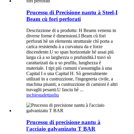
Prucessu di Precisione nantu à Steel-I
Beam cù fori perforati
Descrizzione di u produttu: H Beams venenu in
diverse forme è dimensioni.I Beam cù fori
perforati hè un elementu strutturale chì porta a
carica resistendu à a curvatura da e forze
discendente.U so span horizontale hè assai più
largu cà a so larghezza o prufundità.I travi sò
carattarizati da u so prufilu, lunghezza è
materiale. I tipi più cumuni s'assumiglia à una
Capital I o una Capital H. Sò generalmente
utilizati in a custruzzione, l'ingegneria civile, a
machina pisanti, a custruzzione di camioni è altri
travaglii pesanti.U fasciu hè ...
inchiesta
dettagliu
Prucessu di precisione nantu à
l'acciaio galvanizatu T BAR