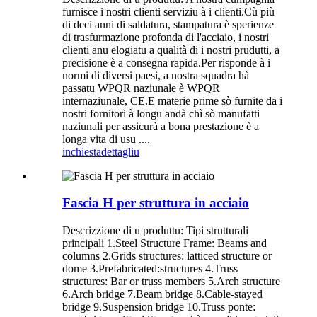
furnisce i nostri clienti serviziu à i clienti.Cù più
di deci anni di saldatura, stampatura è sperienze
di trasfurmazione profonda di l'acciaio, i nostri
clienti anu elogiatu a qualità di i nostri prudutti, a
precisione è a consegna rapida.Per risponde à i
normi di diversi paesi, a nostra squadra hà
passatu WPQR naziunale è WPQR
internaziunale, CE.E materie prime sò furnite da i
nostri fornitori à longu andà chì sò manufatti
naziunali per assicurà a bona prestazione è a
longa vita di usu ....
inchiesta
dettagliu
Fascia H per struttura in acciaio
Descrizzione di u produttu: Tipi strutturali
principali 1.Steel Structure Frame: Beams and
columns 2.Grids structures: latticed structure or
dome 3.Prefabricated:structures 4.Truss
structures: Bar or truss members 5.Arch structure
6.Arch bridge 7.Beam bridge 8.Cable-stayed
bridge 9.Suspension bridge 10.Truss ponte: