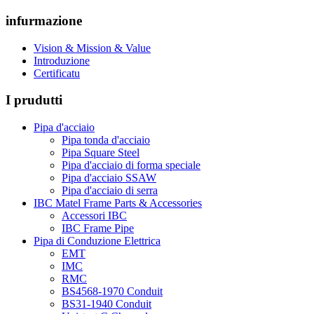
infurmazione
Vision & Mission & Value
Introduzione
Certificatu
I prudutti
Pipa d'acciaio
Pipa tonda d'acciaio
Pipa Square Steel
Pipa d'acciaio di forma speciale
Pipa d'acciaio SSAW
Pipa d'acciaio di serra
IBC Matel Frame Parts & Accessories
Accessori IBC
IBC Frame Pipe
Pipa di Conduzione Elettrica
EMT
IMC
RMC
BS4568-1970 Conduit
BS31-1940 Conduit