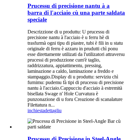
Prucessu di precisione nantu à a
barra di l'acciaio cù una parte saldata
speciale
Descrizzione di u produttu: U prucessu di
precisione nantu à l'acciaio è u ferru hè di
trasfurmà ogni tipu di piastre, tubi è fili in u statu
originale di ferru è azzaru in prudutti chì ponu
esse direttamente utilizati da l'utilizatori attraversu
prucessi di produzzione cum'è taglio,
raddrizzatura, appiattimentu, pressing,
laminazione a caldo, laminazione a freddo e
stampaggio.Display di u produttu: serviziu chì
furnimu: pudemu fà tipi di prucessu di precisione
nantu à l'acciaio.Cappucciu d'acciaio à estremità
bisellata Swage n' Hole Curvatura è
punzonazione di u foru Creazione di scanalature
Filettatura n...
inchiesta
dettagliu
Prucessu di Precisione in Steel-Angle