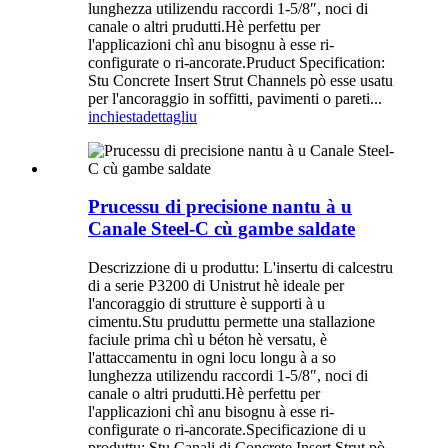
lunghezza utilizendu raccordi 1-5/8″, noci di
canale o altri prudutti.Hè perfettu per
l'applicazioni chì anu bisognu à esse ri-
configurate o ri-ancorate.Pruduct Specification:
Stu Concrete Insert Strut Channels pò esse usatu
per l'ancoraggio in soffitti, pavimenti o pareti...
inchiesta
dettagliu
Prucessu di precisione nantu à u
Canale Steel-C cù gambe saldate
Descrizzione di u produttu: L'insertu di calcestru
di a serie P3200 di Unistrut hè ideale per
l'ancoraggio di strutture è supporti à u
cimentu.Stu pruduttu permette una stallazione
faciule prima chì u béton hè versatu, è
l'attaccamentu in ogni locu longu à a so
lunghezza utilizendu raccordi 1-5/8″, noci di
canale o altri prudutti.Hè perfettu per
l'applicazioni chì anu bisognu à esse ri-
configurate o ri-ancorate.Specificazione di u
produttu: Stu Canali di Concrete Insert Strut pò