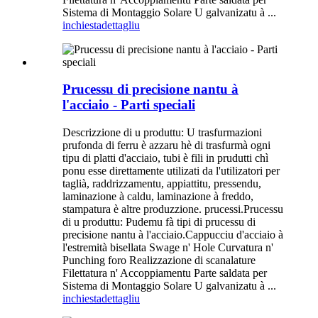
Sistema di Montaggio Solare U galvanizatu à ...
inchiesta
dettagliu
Prucessu di precisione nantu à
l'acciaio - Parti speciali
Descrizzione di u produttu: U trasfurmazioni
prufonda di ferru è azzaru hè di trasfurmà ogni
tipu di platti d'acciaio, tubi è fili in prudutti chì
ponu esse direttamente utilizati da l'utilizatori per
taglià, raddrizzamentu, appiattitu, pressendu,
laminazione à caldu, laminazione à freddo,
stampatura è altre produzzione. prucessi.Prucessu
di u produttu: Pudemu fà tipi di prucessu di
precisione nantu à l'acciaio.Cappucciu d'acciaio à
l'estremità bisellata Swage n' Hole Curvatura n'
Punching foro Realizzazione di scanalature
Filettatura n' Accoppiamentu Parte saldata per
Sistema di Montaggio Solare U galvanizatu à ...
inchiesta
dettagliu