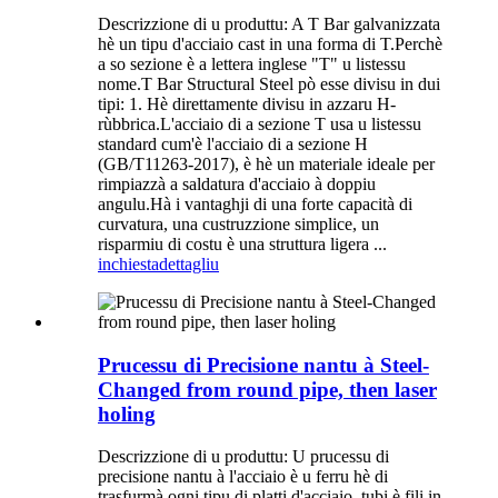
Descrizzione di u produttu: A T Bar galvanizzata
hè un tipu d'acciaio cast in una forma di T.Perchè
a so sezione è a lettera inglese "T" u listessu
nome.T Bar Structural Steel pò esse divisu in dui
tipi: 1. Hè direttamente divisu in azzaru H-
rùbbrica.L'acciaio di a sezione T usa u listessu
standard cum'è l'acciaio di a sezione H
(GB/T11263-2017), è hè un materiale ideale per
rimpiazzà a saldatura d'acciaio à doppiu
angulu.Hà i vantaghji di una forte capacità di
curvatura, una custruzzione simplice, un
risparmiu di costu è una struttura ligera ...
inchiesta
dettagliu
Prucessu di Precisione nantu à Steel-
Changed from round pipe, then laser
holing
Descrizzione di u produttu: U prucessu di
precisione nantu à l'acciaio è u ferru hè di
trasfurmà ogni tipu di platti d'acciaio, tubi è fili in