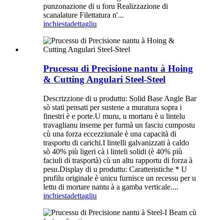
punzonazione di u foru Realizzazione di
scanalature Filettatura n'...
inchiesta
dettagliu
Prucessu di Precisione nantu à Hoing
& Cutting Angulari Steel-Steel
Descrizzione di u produttu: Solid Base Angle Bar
sò stati pensati per sustene a muratura sopra i
finestri è e porte.U muru, u mortaru è u lintelu
travaglianu inseme per furmà un fasciu cumpostu
cù una forza eccezziunale è una capacità di
trasportu di carichi.I lintelli galvanizzati à caldo
sò 40% più ligeri cà i linteli solidi (è 40% più
faciuli di trasportà) cù un altu rapportu di forza à
pesu.Display di u produttu: Caratteristiche * U
prufilu originale è unicu furnisce un recessu per u
lettu di mortare nantu à a gamba verticale....
inchiesta
dettagliu