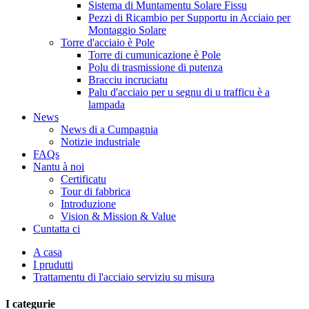
Sistema di Muntamentu Solare Fissu
Pezzi di Ricambio per Supportu in Acciaio per
Montaggio Solare
Torre d'acciaio è Pole
Torre di cumunicazione è Pole
Polu di trasmissione di putenza
Bracciu incruciatu
Palu d'acciaio per u segnu di u trafficu è a
lampada
News
News di a Cumpagnia
Notizie industriale
FAQs
Nantu à noi
Certificatu
Tour di fabbrica
Introduzione
Vision & Mission & Value
Cuntatta ci
A casa
I prudutti
Trattamentu di l'acciaio serviziu su misura
I categurie