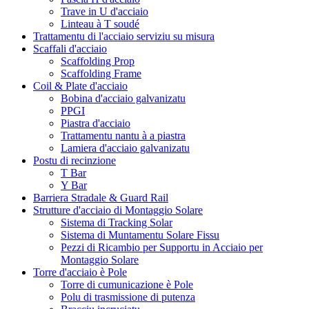
Trave in U d'acciaio
Linteau à T soudé
Trattamentu di l'acciaio serviziu su misura
Scaffali d'acciaio
Scaffolding Prop
Scaffolding Frame
Coil & Plate d'acciaio
Bobina d'acciaio galvanizatu
PPGI
Piastra d'acciaio
Trattamentu nantu à a piastra
Lamiera d'acciaio galvanizatu
Postu di recinzione
T Bar
Y Bar
Barriera Stradale & Guard Rail
Strutture d'acciaio di Montaggio Solare
Sistema di Tracking Solar
Sistema di Muntamentu Solare Fissu
Pezzi di Ricambio per Supportu in Acciaio per
Montaggio Solare
Torre d'acciaio è Pole
Torre di cumunicazione è Pole
Polu di trasmissione di putenza