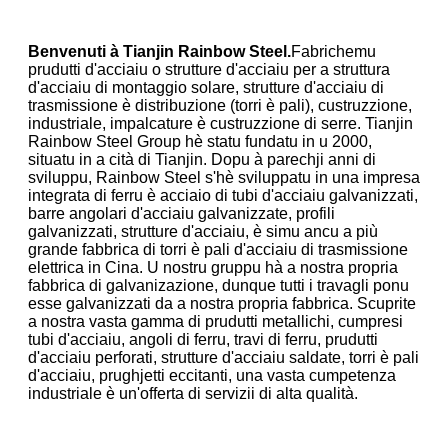
Benvenuti à Tianjin Rainbow Steel.
Fabrichemu
prudutti d'acciaiu o strutture d'acciaiu per a struttura
d'acciaiu di montaggio solare, strutture d'acciaiu di
trasmissione è distribuzione (torri è pali), custruzzione,
industriale, impalcature è custruzzione di serre. Tianjin
Rainbow Steel Group hè statu fundatu in u 2000,
situatu in a cità di Tianjin. Dopu à parechji anni di
sviluppu, Rainbow Steel s'hè sviluppatu in una impresa
integrata di ferru è acciaio di tubi d'acciaiu galvanizzati,
barre angolari d'acciaiu galvanizzate, profili
galvanizzati, strutture d'acciaiu, è simu ancu a più
grande fabbrica di torri è pali d'acciaiu di trasmissione
elettrica in Cina. U nostru gruppu hà a nostra propria
fabbrica di galvanizazione, dunque tutti i travagli ponu
esse galvanizzati da a nostra propria fabbrica. Scuprite
a nostra vasta gamma di prudutti metallichi, cumpresi
tubi d'acciaiu, angoli di ferru, travi di ferru, prudutti
d'acciaiu perforati, strutture d'acciaiu saldate, torri è pali
d'acciaiu, prughjetti eccitanti, una vasta cumpetenza
industriale è un'offerta di servizii di alta qualità.