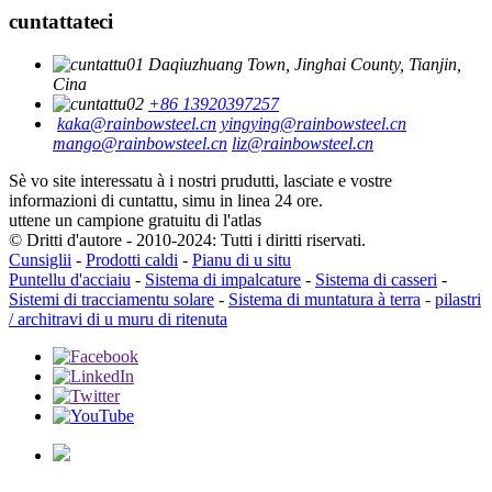
cuntattateci
Daqiuzhuang Town, Jinghai County, Tianjin,
Cina
+86 13920397257
kaka@rainbowsteel.cn
yingying@rainbowsteel.cn
mango@rainbowsteel.cn
liz@rainbowsteel.cn
Sè vo site interessatu à i nostri prudutti, lasciate e vostre
informazioni di cuntattu, simu in linea 24 ore.
uttene un campione gratuitu di l'atlas
© Dritti d'autore - 2010-2024: Tutti i diritti riservati.
Cunsiglii
-
Prodotti caldi
-
Pianu di u situ
Puntellu d'acciaiu
-
Sistema di impalcature
-
Sistema di casseri
-
Sistemi di tracciamentu solare
-
Sistema di muntatura à terra
-
pilastri
/ architravi di u muru di ritenuta