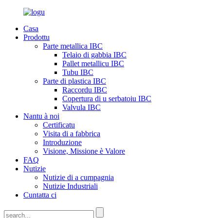
Casa
Prodottu
Parte metallica IBC
Telaio di gabbia IBC
Pallet metallicu IBC
Tubu IBC
Parte di plastica IBC
Raccordu IBC
Copertura di u serbatoiu IBC
Valvula IBC
Nantu à noi
Certificatu
Visita di a fabbrica
Introduzione
Visione, Missione è Valore
FAQ
Nutizie
Nutizie di a cumpagnia
Nutizie Industriali
Cuntatta ci