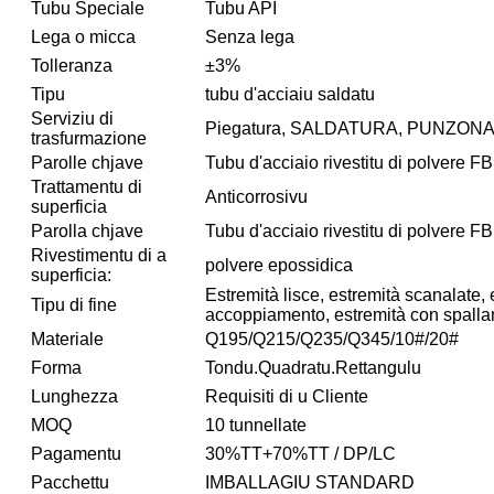
Tubu Speciale
Tubu API
Lega o micca
Senza lega
Tolleranza
±3%
Tipu
tubu d'acciaiu saldatu
Serviziu di
Piegatura, SALDATURA, PUNZONAT
trasfurmazione
Parolle chjave
Tubu d'acciaio rivestitu di polvere F
Trattamentu di
Anticorrosivu
superficia
Parolla chjave
Tubu d'acciaio rivestitu di polvere F
Rivestimentu di a
polvere epossidica
superficia:
Estremità lisce, estremità scanalate, e
Tipu di fine
accoppiamento, estremità con spall
Materiale
Q195/Q215/Q235/Q345/10#/20#
Forma
Tondu.Quadratu.Rettangulu
Lunghezza
Requisiti di u Cliente
MOQ
10 tunnellate
Pagamentu
30%TT+70%TT / DP/LC
Pacchettu
IMBALLAGIU STANDARD