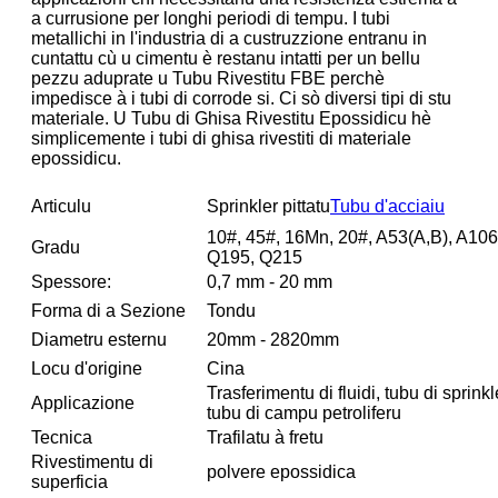
a currusione per longhi periodi di tempu. I tubi
metallichi in l'industria di a custruzzione entranu in
cuntattu cù u cimentu è restanu intatti per un bellu
pezzu aduprate u Tubu Rivestitu FBE perchè
impedisce à i tubi di corrode si. Ci sò diversi tipi di stu
materiale. U Tubu di Ghisa Rivestitu Epossidicu hè
simplicemente i tubi di ghisa rivestiti di materiale
epossidicu.
Articulu
Sprinkler pittatu
Tubu d'acciaiu
10#, 45#, 16Mn, 20#, A53(A,B), A10
Gradu
Q195, Q215
Spessore:
0,7 mm - 20 mm
Forma di a Sezione
Tondu
Diametru esternu
20mm - 2820mm
Locu d'origine
Cina
Trasferimentu di fluidi, tubu di sprink
Applicazione
tubu di campu petroliferu
Tecnica
Trafilatu à fretu
Rivestimentu di
polvere epossidica
superficia