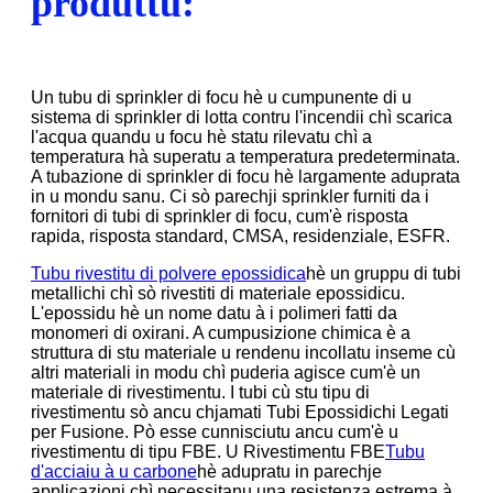
produttu:
Un tubu di sprinkler di focu hè u cumpunente di u
sistema di sprinkler di lotta contru l'incendii chì scarica
l'acqua quandu u focu hè statu rilevatu chì a
temperatura hà superatu a temperatura predeterminata.
A tubazione di sprinkler di focu hè largamente aduprata
in u mondu sanu. Ci sò parechji sprinkler furniti da i
fornitori di tubi di sprinkler di focu, cum'è risposta
rapida, risposta standard, CMSA, residenziale, ESFR.
Tubu rivestitu di polvere epossidica
hè un gruppu di tubi
metallichi chì sò rivestiti di materiale epossidicu.
L'epossidu hè un nome datu à i polimeri fatti da
monomeri di oxirani. A cumpusizione chimica è a
struttura di stu materiale u rendenu incollatu inseme cù
altri materiali in modu chì puderia agisce cum'è un
materiale di rivestimentu. I tubi cù stu tipu di
rivestimentu sò ancu chjamati Tubi Epossidichi Legati
per Fusione. Pò esse cunnisciutu ancu cum'è u
rivestimentu di tipu FBE. U Rivestimentu FBE
Tubu
d'acciaiu à u carbone
hè adupratu in parechje
applicazioni chì necessitanu una resistenza estrema à