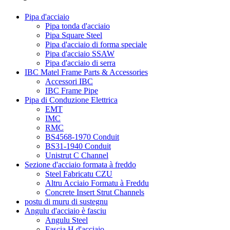
Pipa d'acciaio
Pipa tonda d'acciaio
Pipa Square Steel
Pipa d'acciaio di forma speciale
Pipa d'acciaio SSAW
Pipa d'acciaio di serra
IBC Matel Frame Parts & Accessories
Accessori IBC
IBC Frame Pipe
Pipa di Conduzione Elettrica
EMT
IMC
RMC
BS4568-1970 Conduit
BS31-1940 Conduit
Unistrut C Channel
Sezione d'acciaio formata à freddo
Steel Fabricatu CZU
Altru Acciaio Formatu à Freddu
Concrete Insert Strut Channels
postu di muru di sustegnu
Angulu d'acciaio è fasciu
Angulu Steel
Fascia H d'acciaio