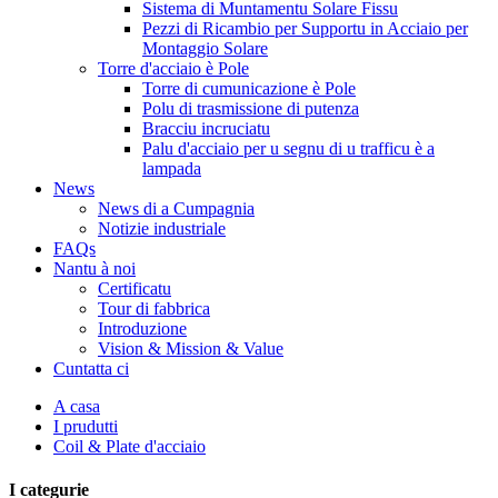
Sistema di Muntamentu Solare Fissu
Pezzi di Ricambio per Supportu in Acciaio per
Montaggio Solare
Torre d'acciaio è Pole
Torre di cumunicazione è Pole
Polu di trasmissione di putenza
Bracciu incruciatu
Palu d'acciaio per u segnu di u trafficu è a
lampada
News
News di a Cumpagnia
Notizie industriale
FAQs
Nantu à noi
Certificatu
Tour di fabbrica
Introduzione
Vision & Mission & Value
Cuntatta ci
A casa
I prudutti
Coil & Plate d'acciaio
I categurie