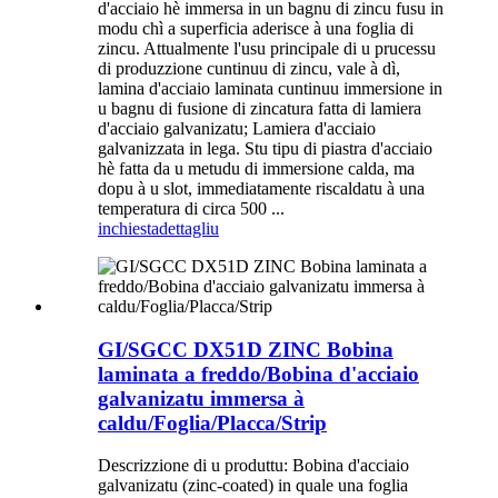
d'acciaio hè immersa in un bagnu di zincu fusu in
modu chì a superficia aderisce à una foglia di
zincu. Attualmente l'usu principale di u prucessu
di produzzione cuntinuu di zincu, vale à dì,
lamina d'acciaio laminata cuntinuu immersione in
u bagnu di fusione di zincatura fatta di lamiera
d'acciaio galvanizatu; Lamiera d'acciaio
galvanizzata in lega. Stu tipu di piastra d'acciaio
hè fatta da u metudu di immersione calda, ma
dopu à u slot, immediatamente riscaldatu à una
temperatura di circa 500 ...
inchiesta
dettagliu
GI/SGCC DX51D ZINC Bobina
laminata a freddo/Bobina d'acciaio
galvanizatu immersa à
caldu/Foglia/Placca/Strip
Descrizzione di u produttu: Bobina d'acciaio
galvanizatu (zinc-coated) in quale una foglia