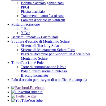
Bobina d'acciaio galvanizatu
PPGI
Piastra d'acciaio
Trattamentu nantu à a piastra
Lamiera d'acciaio galvanizatu
Postu di recinzione
T Bar
Y Bar
Barriera Stradale & Guard Rail
Strutture d'acciaio di Montaggio Solare
Sistema di Tracking Solar
Sistema di Muntamentu Solare Fissu
Pezzi di Ricambio per Supportu in Acciaio per
Montaggio Solare
Torre d'acciaio è Pole
Torre di cumunicazione è Pole
Polu di trasmissione di putenza
Bracciu incruciatu
Palu d'acciaio per u segnu di u trafficu è a lampada
Facebook
LinkedIn
Twitter
YouTube