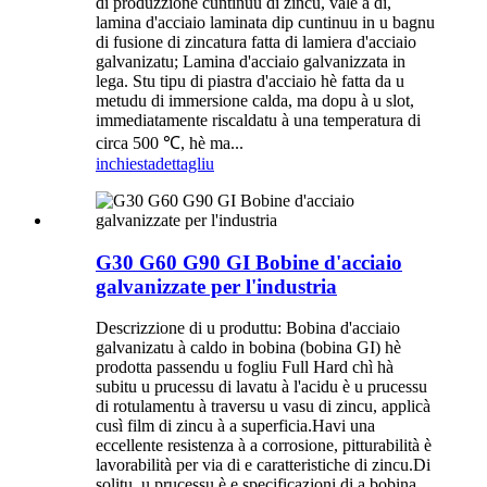
di produzzione cuntinuu di zincu, vale à dì,
lamina d'acciaio laminata dip cuntinuu in u bagnu
di fusione di zincatura fatta di lamiera d'acciaio
galvanizatu; Lamina d'acciaio galvanizzata in
lega. Stu tipu di piastra d'acciaio hè fatta da u
metudu di immersione calda, ma dopu à u slot,
immediatamente riscaldatu à una temperatura di
circa 500 ℃, hè ma...
inchiesta
dettagliu
G30 G60 G90 GI Bobine d'acciaio
galvanizzate per l'industria
Descrizzione di u produttu: Bobina d'acciaio
galvanizatu à caldo in bobina (bobina GI) hè
prodotta passendu u fogliu Full Hard chì hà
subitu u prucessu di lavatu à l'acidu è u prucessu
di rotulamentu à traversu u vasu di zincu, applicà
cusì film di zincu à a superficia.Havi una
eccellente resistenza à a corrosione, pitturabilità è
lavorabilità per via di e caratteristiche di zincu.Di
solitu, u prucessu è e specificazioni di a bobina