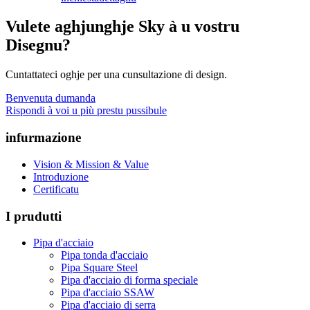
Vulete aghjunghje Sky à u vostru
Disegnu?
Cuntattateci oghje per una cunsultazione di design.
Benvenuta dumanda
Rispondi à voi u più prestu pussibule
infurmazione
Vision & Mission & Value
Introduzione
Certificatu
I prudutti
Pipa d'acciaio
Pipa tonda d'acciaio
Pipa Square Steel
Pipa d'acciaio di forma speciale
Pipa d'acciaio SSAW
Pipa d'acciaio di serra