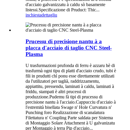
d'acciaio galvanizzatu à caldu sò basamente
listessi.Specificazione di Pruduct: Thic...
inchiesta
dettagliu
Prucessu di precisione nantu à a
placca d'acciaio di taglio CNC Steel-
Plasma
U trasfurmazioni prufonda di ferru è azzaru hè di
trasfurmà ogni tipu di platti d'acciaio crudo, tubi è
fili in prudutti chì ponu esse direttamente utilizati
da l'utilizatori per taglià, raddrizzamentu,
appiattitu, pressendu, laminati à caldu, laminati à
friddu, stampati è altri prucessi di
produzzione.Pudemu fà tipi di prucessu di
precisione nantu à l'acciaio.Cappucciu d'acciaio à
l'estremità bisellata Swage n' Hole Curvatura n'
Punching foro Realizzazione di scanalatura
Filettatura n' Coupling Parte saldata per Sistema
di Montaggio Solare Attachment à U galvanizatu
per Montaggio à terra Pip d'acciaio...