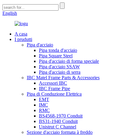
English
A casa
I prudutti
Pipa d'acciaio
Pipa tonda d'acciaio
Pipa Square Steel
Pipa d'acciaio di forma speciale
Pipa d'acciaio SSAW
Pipa d'acciaio di serra
IBC Matel Frame Parts & Accessories
Accessori IBC
IBC Frame Pipe
Pipa di Conduzione Elettrica
EMT
IMC
RMC
BS4568-1970 Conduit
BS31-1940 Conduit
Unistrut C Channel
Sezione d'acciaio formata à freddo