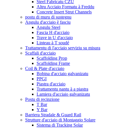
Steel Fabricatu CZU
Altru Acciaio Formatu à Freddu
Concrete Insert Strut Channels
postu di muru di sustegnu
Angulu d'acciaio è fasciu
Angulu Steel
Fascia H d'acciaio
Trave in U d'acciaio
Linteau à T soudé
Trattamentu di l'acciaio serviziu su misura
Scaffali d'acciaio
Scaffolding Prop
Scaffolding Frame
Coil & Plate d'acciaio
Bobina d'acciaio galvanizatu
PPGI
Piastra d'acciaio
Trattamentu nantu à a piastra
Lamiera d'acciaio galvanizatu
Postu di recinzione
T Bar
Y Bar
Barriera Stradale & Guard Rail
Strutture d'acciaio di Montaggio Solare
Sistema di Tracking Solar