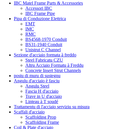
IBC Matel Frame Parts & Accessories
Accessori IBC
IBC Frame Pipe
Pipa di Conduzione Elettrica
EMT
IMC
RMC
BS4568-1970 Conduit
BS31-1940 Conduit
Unistrut C Channel
Sezione d'acciaio formata à freddo
Steel Fabricatu CZU
Altru Acciaio Formatu à Freddu
Concrete Insert Strut Channels
postu di muru di sustegnu
Angulu d'acciaio è fasciu
Angulu Steel
Fascia H d'acciaio
Trave in U d'acciaio
Linteau à T soudé
Trattamentu di l'acciaio serviziu su misura
Scaffali d'acciaio
Scaffolding Prop
Scaffolding Frame
Coil & Plate d'acciaio