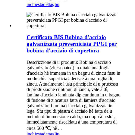
inchiesta
dettagliu
Certificato BIS Bobina d'acciaio
galvanizzata preverniciata PPGI per
bobina d'acciaio di copertura
Descrizzione di u produttu: Bobina d'acciaio
galvanizatu (zinc-coated) in quale una foglia
d'acciaio hè immersa in un bagnu di zincu fusu in
modu chì a superficia aderisce à una foglia di
zincu. Attualmente l'usu principale di u prucessu
di produzzione cuntinuu di zincu, vale à dì,
lamina d'acciaio laminata dip cuntinuu in u bagnu
di fusione di zincatura fatta di lamiera d'acciaio
galvanizatu; Lamina d'acciaio galvanizzata in
lega. Stu tipu di piastra d'acciaio hè fatta da u
metudu di immersione calda, ma dopu à u slot,
immediatamente riscaldatu à una temperatura di
circa 500 ℃, hè ...
inchiesta
dettagliu