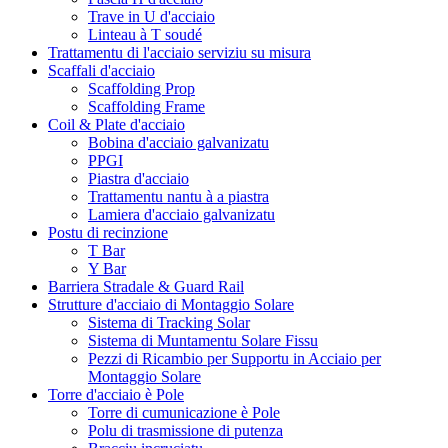
Trave in U d'acciaio
Linteau à T soudé
Trattamentu di l'acciaio serviziu su misura
Scaffali d'acciaio
Scaffolding Prop
Scaffolding Frame
Coil & Plate d'acciaio
Bobina d'acciaio galvanizatu
PPGI
Piastra d'acciaio
Trattamentu nantu à a piastra
Lamiera d'acciaio galvanizatu
Postu di recinzione
T Bar
Y Bar
Barriera Stradale & Guard Rail
Strutture d'acciaio di Montaggio Solare
Sistema di Tracking Solar
Sistema di Muntamentu Solare Fissu
Pezzi di Ricambio per Supportu in Acciaio per
Montaggio Solare
Torre d'acciaio è Pole
Torre di cumunicazione è Pole
Polu di trasmissione di putenza